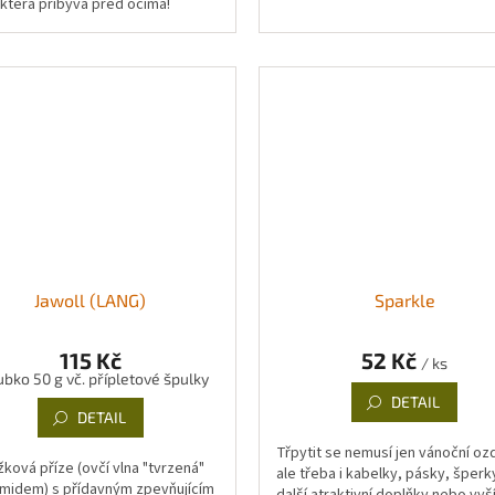
 která přibývá před očima!
Jawoll (LANG)
Sparkle
115 Kč
52 Kč
/ ks
ubko 50 g vč. přípletové špulky
DETAIL
DETAIL
Třpytit se nemusí jen vánoční oz
ková příze (ovčí vlna "tvrzená"
ale třeba i kabelky, pásky, šperk
midem) s přídavným zpevňujícím