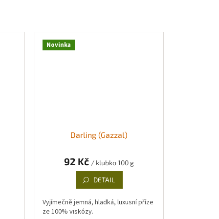
Novinka
Darling (Gazzal)
92 Kč
/ klubko 100 g
DETAIL
Vyjímečně jemná, hladká, luxusní příze
ze 100% viskózy.