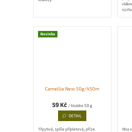
viskózy.
vlákn
vyztu
Novinka
Camellia New 50g/450m
59 Kč
/ klubko 50 g
DETAIL
Třpytivá, spíše přípletová, příze.
Vlna 