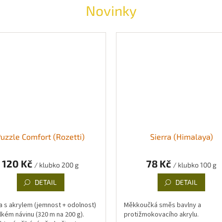
Novinky
uzzle Comfort (Rozetti)
Sierra (Himalaya)
120 Kč
78 Kč
/ klubko 200 g
/ klubko 100 g
DETAIL
DETAIL
a s akrylem (jemnost + odolnost)
Měkkoučká směs bavlny a
lkém návinu (320 m na 200 g).
protižmokovacího akrylu.