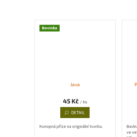
Novinka
Java
P
45 Kč
/ ks
DETAIL
Konopná příze na originální tvorbu.
Bavln
ve ve