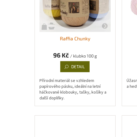
Raffia Chunky
96 Kč
/ klubko 100 g
DETAIL
Přírodní materiál se vzhledem
Úžasn
papírového pásku, ideální na letní
a hed
háčkované klobouky, tašky, košíky a
další doplňky.