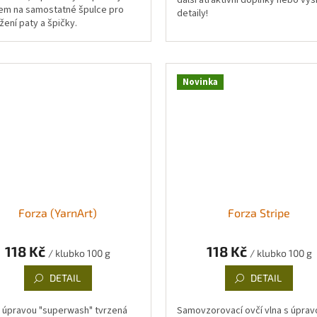
další atraktivní doplňky nebo vyš
em na samostatné špulce pro
detaily!
žení paty a špičky.
Novinka
Forza (YarnArt)
Forza Stripe
118 Kč
118 Kč
/ klubko 100 g
/ klubko 100 g
DETAIL
DETAIL
s úpravou "superwash" tvrzená
Samovzorovací ovčí vlna s úprav