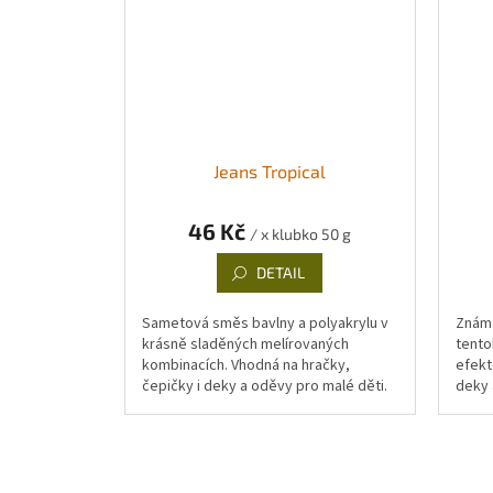
Jeans Tropical
46 Kč
/ x klubko 50 g
DETAIL
Sametová směs bavlny a polyakrylu v
Známá
krásně sladěných melírovaných
tento
kombinacích. Vhodná na hračky,
efekt
čepičky i deky a oděvy pro malé děti.
deky 