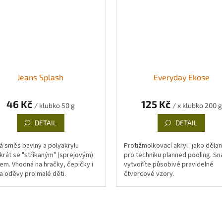
Jeans Splash
Everyday Ekose
46 Kč
125 Kč
/ klubko 50 g
/ x klubko 200 g
DETAIL
DETAIL
 směs bavlny a polyakrylu
Protižmolkovací akryl "jako dělan
krát se "stříkaným" (sprejovým)
pro techniku planned pooling. S
em. Vhodná na hračky, čepičky i
vytvoříte působivé pravidelné
a oděvy pro malé děti.
čtvercové vzory.