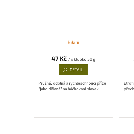
Bikini
47 Kč
/ x klubko 50 g
DETAIL
Pružná, odolná a rychleschnoucí příze
Etrofi
"jako dělaná" na háčkování plavek ...
přech