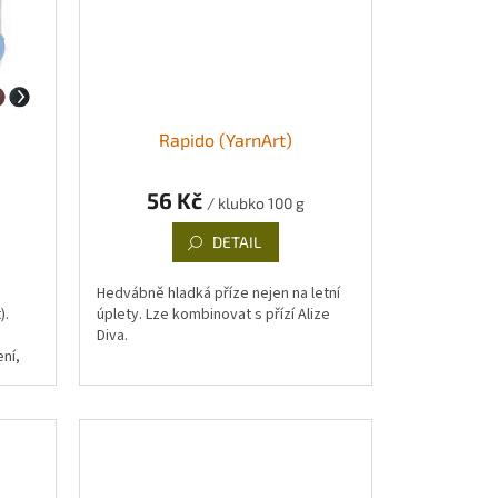
Rapido (YarnArt)
56 Kč
/ klubko 100 g
DETAIL
Hedvábně hladká příze nejen na letní
).
úplety. Lze kombinovat s přízí Alize
Diva.
ní,
jně