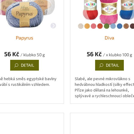
Papyrus
Diva
56 Kč
56 Kč
/ klubko 50 g
/ x klubko 100 g
DETAIL
DETAIL
ě hebká směs egyptské bavlny
Slabé, ale pevné mikrovlákno s
vábí s rustikálním vzhledem.
hedvábnou hladkostí (silky effect
Příze jako dělaná na lehounké,
splývavé a rychleschnoucí obleče
šátky i "krajkové" háčkování, ste
jako...