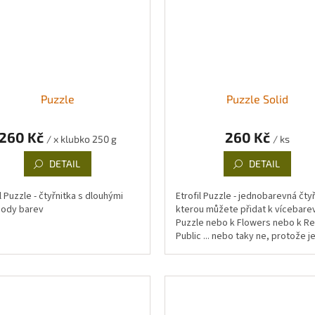
Puzzle
Puzzle Solid
260 Kč
260 Kč
/ x klubko 250 g
/ ks
DETAIL
DETAIL
l Puzzle - čtyřnitka s dlouhými
Etrofil Puzzle - jednobarevná čtyř
ody barev
kterou můžete přidat k vícebare
Puzzle nebo k Flowers nebo k Re
Public ... nebo taky ne, protože j
krásná sama osobě