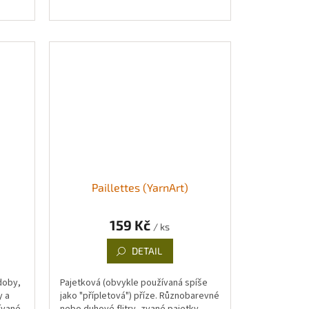
Paillettes (YarnArt)
159 Kč
/ ks
DETAIL
doby,
Pajetková (obvykle používaná spíše
y a
jako "přípletová") příze. Různobarevné