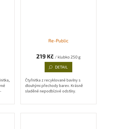
Re-Public
219 Kč
/ klubko 250 g
DETAIL
nitka,
Čtyřnitka z recyklované bavlny s
vné
dlouhými přechody barev. Krásně
-
sladěné nepodbízivé odstíny.
e