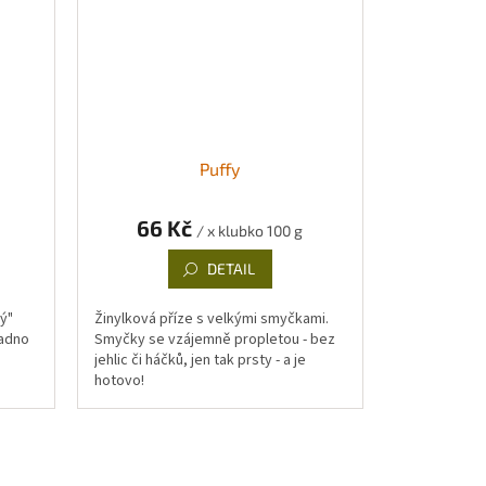
Puffy
66 Kč
/ x klubko 100 g
DETAIL
ý"
Žinylková příze s velkými smyčkami.
nadno
Smyčky se vzájemně propletou - bez
jehlic či háčků, jen tak prsty - a je
hotovo!