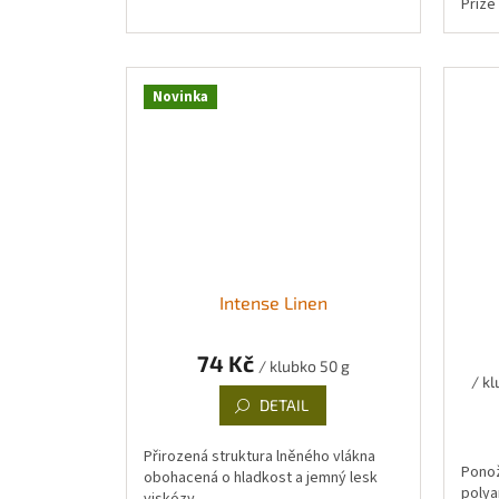
Příze
Novinka
Intense Linen
74 Kč
/ klubko 50 g
/ kl
DETAIL
Přirozená struktura lněného vlákna
Ponož
obohacená o hladkost a jemný lesk
polya