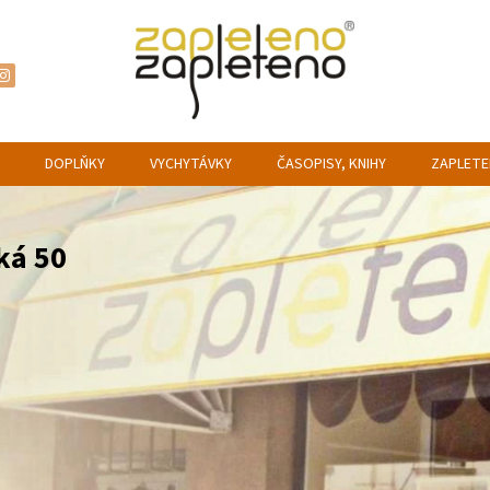
DOPLŇKY
VYCHYTÁVKY
ČASOPISY, KNIHY
ZAPLETE
ká 50