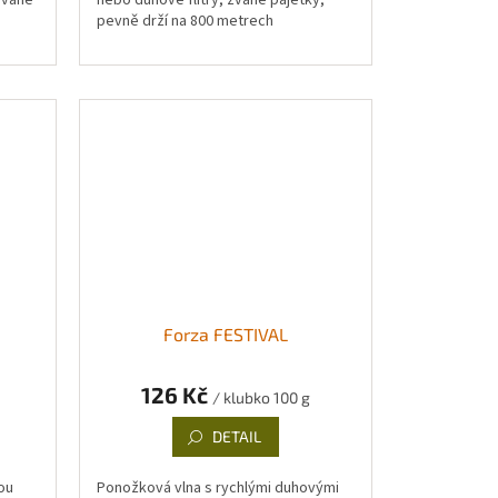
ívané
nebo duhové flitry, zvané pajetky,
pevně drží na 800 metrech
metalického vlákna.
Forza FESTIVAL
126 Kč
/ klubko 100 g
DETAIL
ou
Ponožková vlna s rychlými duhovými