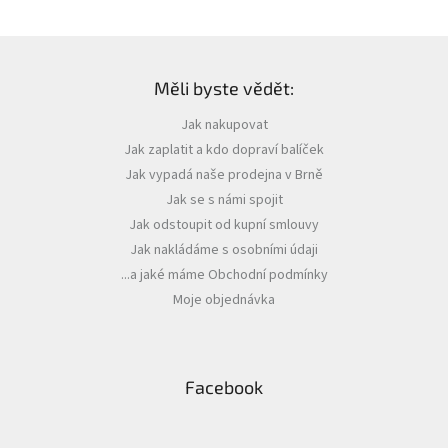
l
á
d
Z
a
á
c
Měli byste vědět:
p
í
a
p
Jak nakupovat
t
r
Jak zaplatit a kdo dopraví balíček
í
v
k
Jak vypadá naše prodejna v Brně
y
Jak se s námi spojit
v
Jak odstoupit od kupní smlouvy
ý
p
Jak nakládáme s osobními údaji
i
...a jaké máme Obchodní podmínky
s
Moje objednávka
u
Facebook