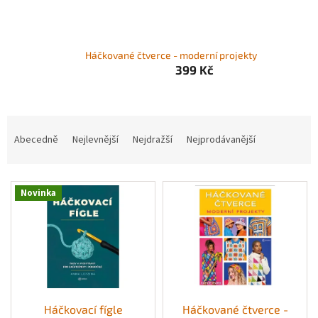
Háčkované čtverce - moderní projekty
399 Kč
Ř
a
Abecedně
Nejlevnější
Nejdražší
Nejprodávanější
z
e
V
n
Novinka
ý
í
p
p
i
r
s
o
p
d
r
u
o
k
d
t
Háčkovací fígle
Háčkované čtverce -