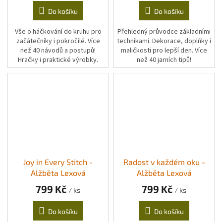
Do košíku
Do košíku
Vše o háčkování do kruhu pro
Přehledný průvodce základními
začátečníky i pokročilé. Více
technikami. Dekorace, doplňky i
než 40 návodů a postupů!
maličkosti pro lepší den. Více
Hračky i praktické výrobky.
než 40 jarních tipů!
Joy in Every Stitch -
Radost v každém oku -
Alžběta Lexová
Alžběta Lexová
799 Kč
799 Kč
/ ks
/ ks
Do košíku
Do košíku