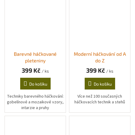
Barevné háčkované
Moderní háčkování od A
pleteniny
do Z
399 Kč
399 Kč
/ ks
/ ks
Do košíku
Do košíku
Techniky barevného háčkování:
Více než 100 současných
gobelínové a mozaikové vzory,
háčkovacích technik a stehů
intarzie a pruhy