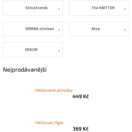
Stricktrends
The KNITTER
Zapletený
poukaz
Kurzy,
VERENA stricken
Alize
workshopy
Návody
DEKOR
Napište
nám
Nejprodávanější
Provizní
systém
Měna
Háčkované ponožky
(CZK)
449 Kč
Přihlášení
Háčkovací fígle
369 Kč