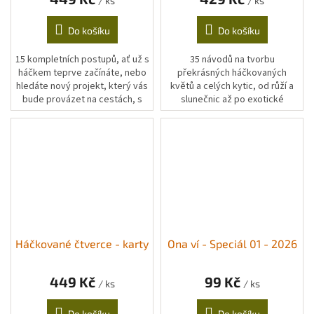
/ ks
/ ks
Do košíku
Do košíku
15 kompletních postupů, ať už s
35 návodů na tvorbu
háčkem teprve začínáte, nebo
překrásných háčkovaných
hledáte nový projekt, který vás
květů a celých kytic, od růží a
bude provázet na cestách, s
slunečnic až po exotické
naší knihou se můžete rovnou
orchideje či lilie. Objevte kouzlo
pustit do práce. Vychází v...
háčkovaných květin, které
nikdy...
Háčkované čtverce - karty
Ona ví - Speciál 01 - 2026
449 Kč
99 Kč
/ ks
/ ks
Do košíku
Do košíku