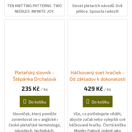
TEN KNITTING PATTERNS. TWO
Deset pletacích návodů. Dvě
NEEDLES. INFINITE JOY.
jehlice. Spousta radosti!
Pletařský slovník -
Háčkovaný svet hračiek -
Štěpánka Drchalová
Od základov k dokonalosti
235 Kč
429 Kč
/ ks
/ ks
Do košíku
Do košíku
Slovníček, který pomůže
Vše, co potřebujete vědět,
zorientovat se v anglické i
abyste začali nebo vylepšili své
české pletařské terminologii,
háčkované hračky. Čtvrtá knížka
návodech, technikách,
Moniky Fialové známé jako