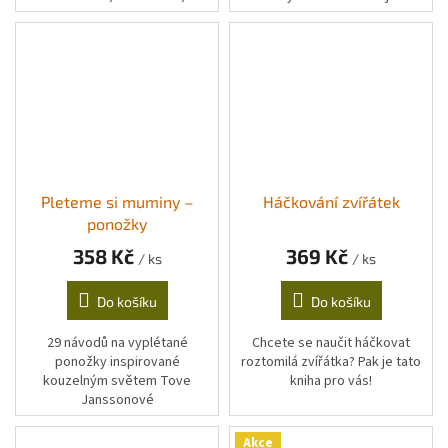
materiálech i pomůckách.
monyscrochet.
Pleteme si muminy –
Háčkování zvířátek
ponožky
358 Kč
369 Kč
/ ks
/ ks
Do košíku
Do košíku
29 návodů na vyplétané
Chcete se naučit háčkovat
ponožky inspirované
roztomilá zvířátka? Pak je tato
kouzelným světem Tove
kniha pro vás!
Janssonové
Akce