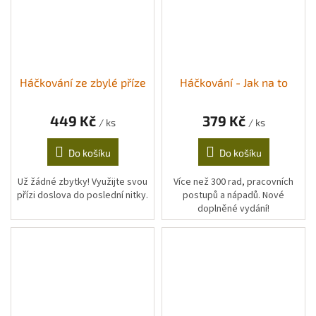
Háčkování ze zbylé příze
Háčkování - Jak na to
449 Kč
379 Kč
/ ks
/ ks
Do košíku
Do košíku
Už žádné zbytky! Využijte svou
Více než 300 rad, pracovních
přízi doslova do poslední nitky.
postupů a nápadů. Nové
doplněné vydání!