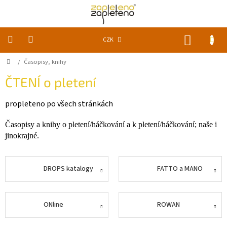
Přejít
na
obsah
NÁKUP
CZK
KOŠÍK
Domů
/
Časopisy, knihy
KLUBKA
k
zapletení
ČTENÍ o pletení
propleteno po všech stránkách
Akce
a
slevy
Časopisy a knihy o pletení/háčkování a k pletení/háčkování; naše i
jinokrajné.
Pomůcky
Doplňky
DROPS katalogy
FATTO a MANO
Vychytávky
ONline
ROWAN
Časopisy,
knihy