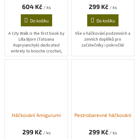
brioche crochet patterns
604 Kč
299 Kč
/ ks
/ ks
Do košíku
Do košíku
A City Walk is the first book by
Vše o háčkování podzimních a
Lilla Björn (Tatsiana
zimních doplňků pro
Kupryianchyk) dedicated
začátečníky i pokročilé
entirely to brioche crochet,
featuring 12 modern patterns
for home décor, accessories,
and garments.
Háčkování Amigurumi
Pestrobarevné háčkování
299 Kč
299 Kč
/ ks
/ ks