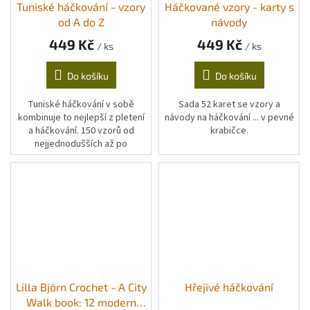
Tuniské háčkování - vzory
Háčkované vzory - karty s
od A do Z
návody
449 Kč
449 Kč
/ ks
/ ks
Do košíku
Do košíku
Tuniské háčkování v sobě
Sada 52 karet se vzory a
kombinuje to nejlepší z pletení
návody na háčkování ... v pevné
a háčkování. 150 vzorů od
krabičce.
nejjednodušších až po
pokročilé
Lilla Björn Crochet - A City
Hřejivé háčkování
Walk book: 12 modern