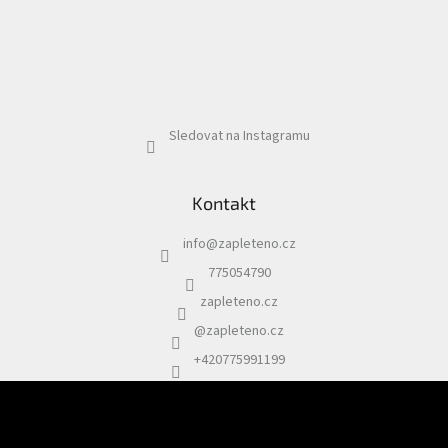
Sledovat na Instagramu
Kontakt
info
@
zapleteno.cz
775054790
zapleteno.cz
@zapleteno.cz
+420775991199
Odebírat newsletter