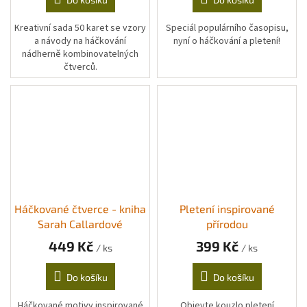
Kreativní sada 50 karet se vzory
Speciál populárního časopisu,
a návody na háčkování
nyní o háčkování a pletení!
nádherně kombinovatelných
čtverců.
Háčkované čtverce - kniha
Pletení inspirované
Sarah Callardové
přírodou
449 Kč
399 Kč
/ ks
/ ks
Do košíku
Do košíku
Háčkované motivy inspirované
Objevte kouzlo pletení