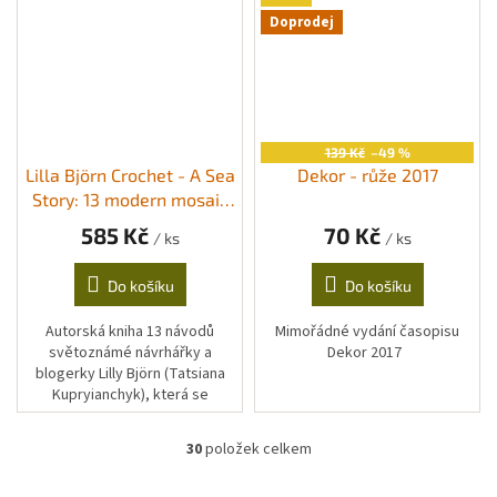
Doprodej
139 Kč
–49 %
Lilla Björn Crochet - A Sea
Dekor - růže 2017
Story: 13 modern mosaic
crochet patterns
585 Kč
70 Kč
/ ks
/ ks
Do košíku
Do košíku
Autorská kniha 13 návodů
Mimořádné vydání časopisu
světoznámé návrhářky a
Dekor 2017
blogerky Lilly Björn (Tatsiana
Kupryianchyk), která se
specializuje na mozaikové a
reliéfní háčkování. Anglicky
30
položek celkem
O
(US...
v