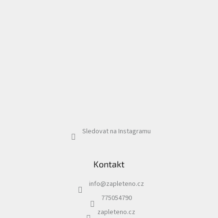
Sledovat na Instagramu
Kontakt
info
@
zapleteno.cz
775054790
zapleteno.cz