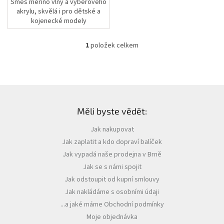
Směs merino vlny a výběrového
akrylu, skvělá i pro dětské a
kojenecké modely
1
položek celkem
O
v
l
á
d
Z
a
á
c
Měli byste vědět:
p
í
a
p
Jak nakupovat
t
r
Jak zaplatit a kdo dopraví balíček
í
v
k
Jak vypadá naše prodejna v Brně
y
Jak se s námi spojit
v
Jak odstoupit od kupní smlouvy
ý
p
Jak nakládáme s osobními údaji
i
...a jaké máme Obchodní podmínky
s
Moje objednávka
u