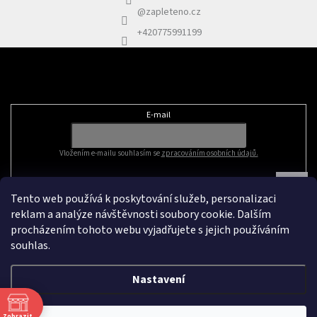
@zapleteno.cz
+420775991199
Odebírat newsletter
E-mail
Vložením e-mailu souhlasím se
zpracováním osobních údajů.
Tento web používá k poskytování služeb, personalizaci
reklam a analýze návštěvnosti soubory cookie. Dalším
procházením tohoto webu vyjadřujete s jejich používáním
souhlas.
Nastavení
Vytvořil Shoptet
&
Zobrazit