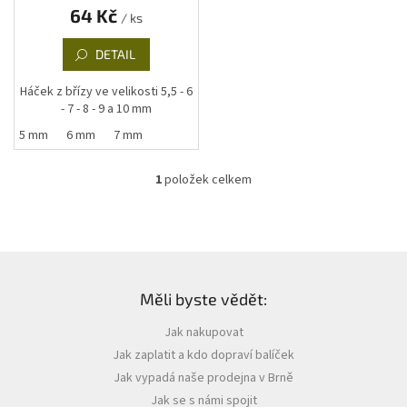
k
64 Kč
/ ks
t
ů
DETAIL
Háček z břízy ve velikosti 5,5 - 6
- 7 - 8 - 9 a 10 mm
5,5 mm
6 mm
7 mm
1
položek celkem
O
v
l
á
d
Z
a
á
c
Měli byste vědět:
p
í
a
p
Jak nakupovat
t
r
Jak zaplatit a kdo dopraví balíček
í
v
k
Jak vypadá naše prodejna v Brně
y
Jak se s námi spojit