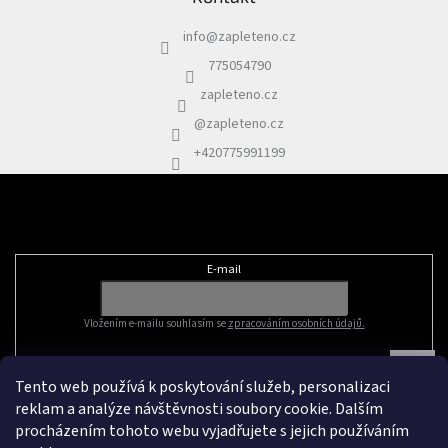
info
@
zapleteno.cz
775054790
zapleteno.cz
@zapleteno.cz
+420775991199
Odebírat newsletter
E-mail
Vložením e-mailu souhlasím se
zpracováním osobních údajů.
Tento web používá k poskytování služeb, personalizaci
reklam a analýze návštěvnosti soubory cookie. Dalším
procházením tohoto webu vyjadřujete s jejich používáním