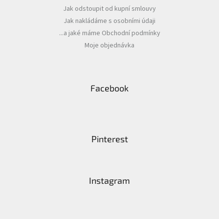
v
Jak odstoupit od kupní smlouvy
ý
p
Jak nakládáme s osobními údaji
i
...a jaké máme Obchodní podmínky
s
Moje objednávka
u
Facebook
Pinterest
Instagram