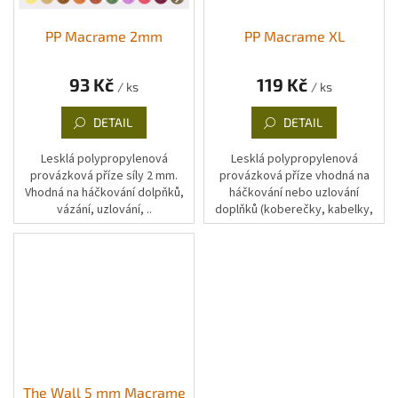
PP Macrame 2mm
PP Macrame XL
93 Kč
119 Kč
/ ks
/ ks
DETAIL
DETAIL
Lesklá polypropylenová
Lesklá polypropylenová
provázková příze síly 2 mm.
provázková příze vhodná na
Vhodná na háčkování dolpňků,
háčkování nebo uzlování
vázání, uzlování, ..
doplňků (koberečky, kabelky,
košíky, obaly, náramky, ...)
The Wall 5 mm Macrame