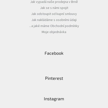
k
Jak vypadá naše prodejna v Brně
y
Jak se s námi spojit
v
Jak odstoupit od kupní smlouvy
ý
p
Jak nakládáme s osobními údaji
i
...a jaké máme Obchodní podmínky
s
Moje objednávka
u
Facebook
Pinterest
Instagram