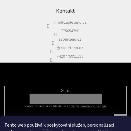
Kontakt
info
@
zapleteno.cz
775054790
zapleteno.cz
@zapleteno.cz
+420775991199
Odebírat newsletter
E-mail
Vložením e-mailu souhlasím se
zpracováním osobních údajů.
Tento web používá k poskytování služeb, personalizaci