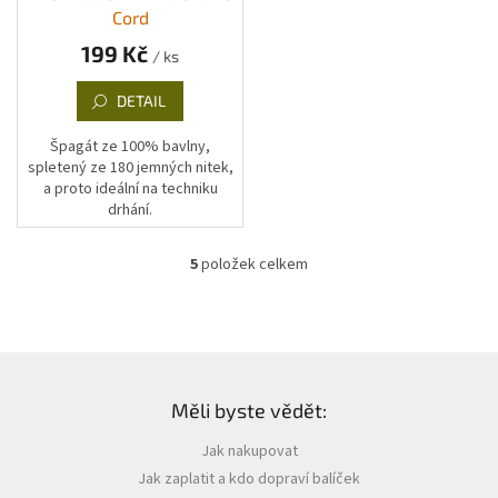
Cord
199 Kč
/ ks
DETAIL
Špagát ze 100% bavlny,
spletený ze 180 jemných nitek,
a proto ideální na techniku
drhání.
5
položek celkem
O
v
l
á
d
Z
a
á
c
Měli byste vědět:
p
í
a
p
Jak nakupovat
t
r
Jak zaplatit a kdo dopraví balíček
í
v