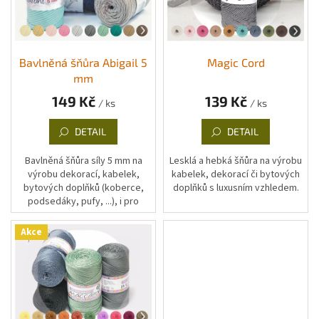
s
o
p
d
r
u
o
k
d
t
Bavlněná šňůra Abigail 5
Magic Cord
u
ů
mm
k
149 Kč
139 Kč
/ ks
/ ks
t
ů
DETAIL
DETAIL
Bavlněná šňůra síly 5 mm na
Lesklá a hebká šňůra na výrobu
výrobu dekorací, kabelek,
kabelek, dekorací či bytových
bytových doplňků (koberce,
doplňků s luxusním vzhledem.
podsedáky, pufy, ...), i pro
techniku macramé - drhání,
vázání, uzlování a jiné
Akce
"provázkové"...