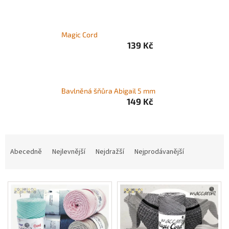
Zapletený
poukaz
Magic Cord
139 Kč
Kurzy,
workshopy
Návody
Bavlněná šňůra Abigail 5 mm
Napište
149 Kč
nám
Provizní
systém
Ř
a
Abecedně
Nejlevnější
Nejdražší
Nejprodávanější
Měna
(CZK)
z
e
V
n
Přihlášení
ý
í
p
p
i
r