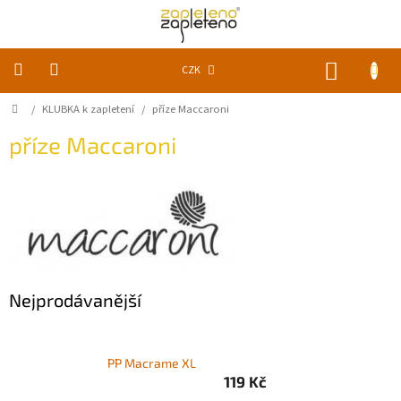
Přejít
na
obsah
NÁKUP
CZK
KOŠÍK
Domů
/
KLUBKA k zapletení
/
příze Maccaroni
KLUBKA
k
zapletení
příze Maccaroni
Akce
a
slevy
Pomůcky
Doplňky
Nejprodávanější
Vychytávky
PP Macrame XL
Časopisy,
119 Kč
knihy