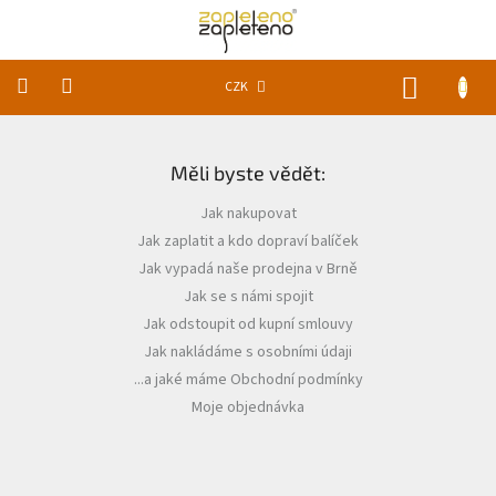
Přejít
na
obsah
NÁKUP
CZK
KOŠÍK
Z
KLUBKA
á
k
zapletení
Měli byste vědět:
p
a
Jak nakupovat
t
Akce
Jak zaplatit a kdo dopraví balíček
a
í
slevy
Jak vypadá naše prodejna v Brně
Jak se s námi spojit
Pomůcky
Jak odstoupit od kupní smlouvy
Jak nakládáme s osobními údaji
Doplňky
...a jaké máme Obchodní podmínky
Moje objednávka
Vychytávky
Časopisy,
knihy