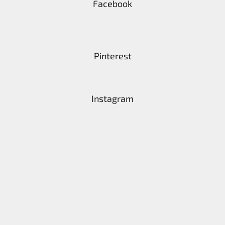
Facebook
Zapletený
poukaz
Kurzy,
Pinterest
workshopy
Návody
Napište
Instagram
nám
Provizní
systém
Měna
(CZK)
Přihlášení