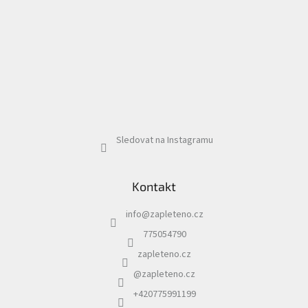
Sledovat na Instagramu
Kontakt
info
@
zapleteno.cz
775054790
zapleteno.cz
@zapleteno.cz
+420775991199