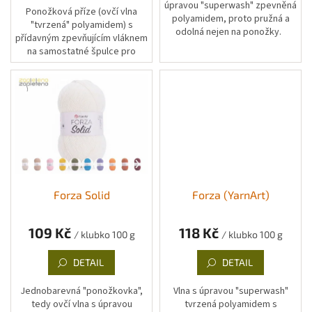
úpravou "superwash" zpevněná
Ponožková příze (ovčí vlna
polyamidem, proto pružná a
"tvrzená" polyamidem) s
odolná nejen na ponožky.
přídavným zpevňujícím vláknem
na samostatné špulce pro
vyztužení paty a špičky.
Forza Solid
Forza (YarnArt)
109 Kč
118 Kč
/ klubko 100 g
/ klubko 100 g
DETAIL
DETAIL
Jednobarevná "ponožkovka",
Vlna s úpravou "superwash"
tedy ovčí vlna s úpravou
tvrzená polyamidem s