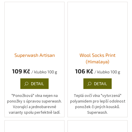
Superwash Artisan
Wool Socks Print
(Himalaya)
109 Kč
106 Kč
/ klubko 100 g
/ klubko 100 g
DETAIL
DETAIL
"Ponožková" vlna nejen na
Teplá ovčí vlna "vytvrzená"
ponožky s úpravou superwash.
polyamidem pro lepší odolnost
Vzorující a jednobarevné
ponožek či jiných kousků.
varianty spolu perfektně ladí.
Superwash.