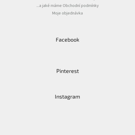
i
...a jaké máme Obchodní podmínky
s
Moje objednávka
u
Facebook
Pinterest
Instagram