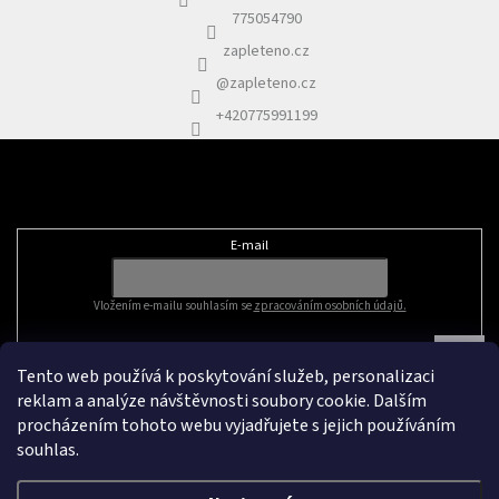
775054790
zapleteno.cz
@zapleteno.cz
+420775991199
Odebírat newsletter
E-mail
Vložením e-mailu souhlasím se
zpracováním osobních údajů.
Tento web používá k poskytování služeb, personalizaci
reklam a analýze návštěvnosti soubory cookie. Dalším
procházením tohoto webu vyjadřujete s jejich používáním
souhlas.