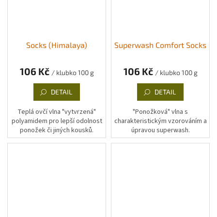
Socks (Himalaya)
Superwash Comfort Socks
106 Kč
106 Kč
/ klubko 100 g
/ klubko 100 g
DETAIL
DETAIL
Teplá ovčí vlna "vytvrzená"
"Ponožková" vlna s
polyamidem pro lepší odolnost
charakteristickým vzorováním a
ponožek či jiných kousků.
úpravou superwash.