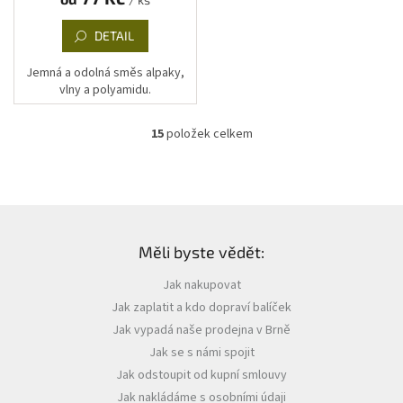
DETAIL
Jemná a odolná směs alpaky,
vlny a polyamidu.
15
položek celkem
O
v
l
á
d
Z
a
á
c
Měli byste vědět:
p
í
a
p
Jak nakupovat
t
r
Jak zaplatit a kdo dopraví balíček
í
v
k
Jak vypadá naše prodejna v Brně
y
Jak se s námi spojit
v
Jak odstoupit od kupní smlouvy
ý
p
Jak nakládáme s osobními údaji