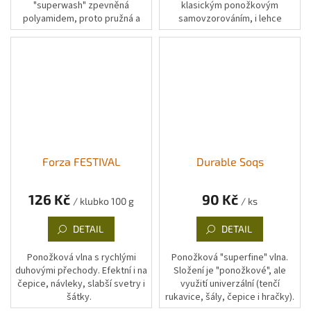
"superwash" zpevněná
klasickým ponožkovým
polyamidem, proto pružná a
samovzorováním, i lehce
odolná nejen na ponožky.
sprejovým pruhováním.
Forza FESTIVAL
Durable Soqs
126 Kč
90 Kč
/ klubko 100 g
/ ks
DETAIL
DETAIL
Ponožková vlna s rychlými
Ponožková "superfine" vlna.
duhovými přechody. Efektní i na
Složení je "ponožkové", ale
čepice, návleky, slabší svetry i
využití univerzální (tenčí
šátky.
rukavice, šály, čepice i hračky).