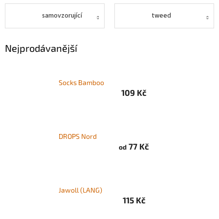
samovzorující
tweed
Zapletený
poukaz
Nejprodávanější
Kurzy,
workshopy
Návody
Socks Bamboo
109 Kč
Napište
nám
Provizní
systém
DROPS Nord
Měna
77 Kč
od
(CZK)
Přihlášení
Jawoll (LANG)
115 Kč