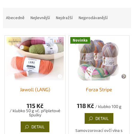
Ř
a
Abecedně
Nejlevnější
Nejdražší
Nejprodávanější
z
e
V
n
Novinka
ý
í
p
p
i
r
s
o
p
d
r
u
o
k
d
t
Jawoll (LANG)
Forza Stripe
u
ů
k
115 Kč
118 Kč
/ klubko 100 g
t
/ klubko 50 g vč. přípletové
špulky
ů
DETAIL
DETAIL
Samovzorovací ovčí vlna s