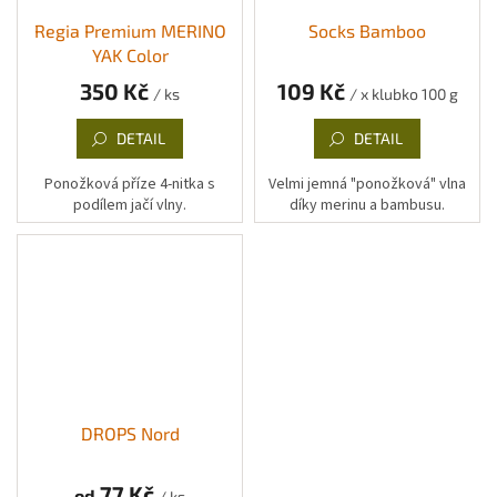
Regia Premium MERINO
Socks Bamboo
YAK Color
350 Kč
109 Kč
/ ks
/ x klubko 100 g
DETAIL
DETAIL
Ponožková příze 4-nitka s
Velmi jemná "ponožková" vlna
podílem jačí vlny.
díky merinu a bambusu.
DROPS Nord
77 Kč
od
/ ks