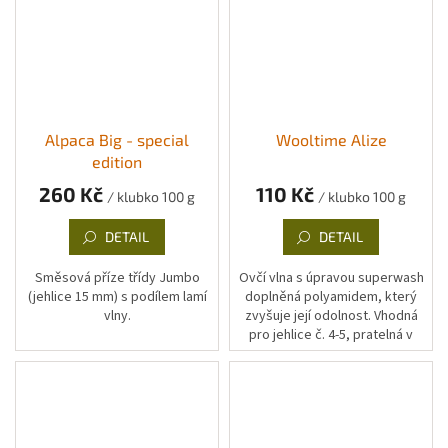
Alpaca Big - special
Wooltime Alize
edition
260 Kč
110 Kč
/ klubko 100 g
/ klubko 100 g
DETAIL
DETAIL
Směsová příze třídy Jumbo
Ovčí vlna s úpravou superwash
(jehlice 15 mm) s podílem lamí
doplněná polyamidem, který
vlny.
zvyšuje její odolnost. Vhodná
pro jehlice č. 4-5, pratelná v
pračce. Příze má i vícebarevné
(samovzorující varianty).