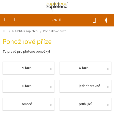
Přejít
na
obsah
NÁKUP
CZK
KOŠÍK
Domů
/
KLUBKA k zapletení
/
Ponožkové příze
KLUBKA
k
zapletení
Ponožkové příze
To pravé pro pletené ponožky!
Akce
a
slevy
4-fach
6-fach
Pomůcky
Doplňky
8-fach
jednobarevné
Vychytávky
ombré
pruhující
Časopisy,
knihy