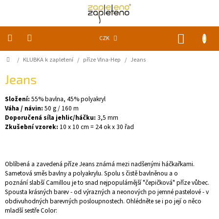
Přejít
na
obsah
NÁKUP
CZK
KOŠÍK
Domů
/
KLUBKA k zapletení
/
příze Vlna-Hep
/
Jeans
KLUBKA
k
zapletení
Jeans
Složení:
55% bavlna, 45% polyakryl
Akce
a
Váha / návin:
50 g / 160 m
slevy
Doporučená síla jehlic/háčku:
3,5 mm
Zkušební vzorek:
10 x 10 cm = 24 ok x 30 řad
Pomůcky
Doplňky
Oblíbená a zavedená příze Jeans známá mezi nadšenými háčkařkami.
Sametová směs bavlny a polyakrylu. Spolu s čistě bavlněnou a o
poznání slabší Camillou je to snad nejpopulárnější "čepičková" příze vůbec.
Vychytávky
Spousta krásných barev - od výrazných a neonových po jemné pastelové - v
obdivuhodných barevných posloupnostech. Ohlédněte se i po její o něco
Časopisy,
mladší sestře Color:
knihy