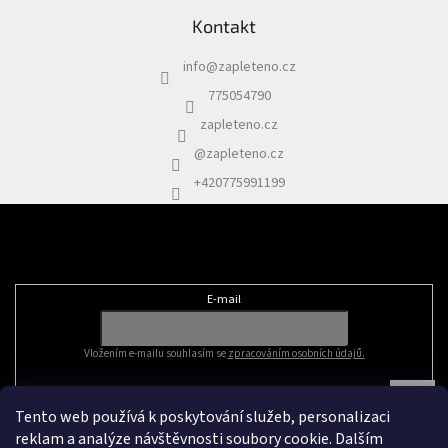
Kontakt
info
@
zapleteno.cz
775054790
zapleteno.cz
@zapleteno.cz
+420775991199
Odebírat newsletter
E-mail
Vložením e-mailu souhlasím se
zpracováním osobních údajů.
Tento web používá k poskytování služeb, personalizaci
reklam a analýze návštěvnosti soubory cookie. Dalším