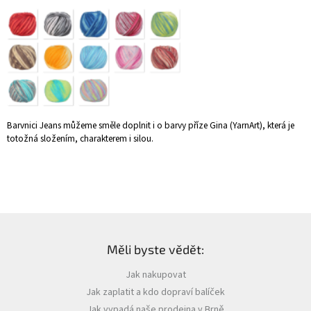
Zapletený
poukaz
Kurzy,
workshopy
Návody
Barvnici Jeans můžeme směle doplnit i o barvy příze Gina (YarnArt), která je
Napište
totožná složením, charakterem i silou.
nám
Provizní
systém
Měna
(CZK)
Z
á
Měli byste vědět:
p
Přihlášení
a
Jak nakupovat
t
Jak zaplatit a kdo dopraví balíček
í
Jak vypadá naše prodejna v Brně