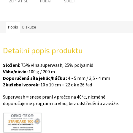
ZEPTAT SE
HLÍDAT
SDÍLET
Popis
Diskuze
Detailní popis produktu
Složení:
75% vlna superwash, 25% polyamid
Váha/návin:
100 g / 200 m
Doporučená síla jehlic/háčku :
4 - 5 mm / 3,5 - 4 mm
Zkušební vzorek:
10 x 10 cm = 22 ok x 26 řad
Superwash = snese praní v pračce na 40
, nicméně
°C
doporučujeme program na vlnu, bez odstředění a aviváže.