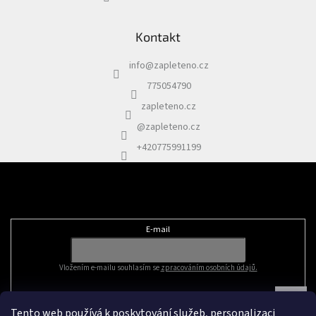
Kontakt
info
@
zapleteno.cz
775054790
zapleteno.cz
@zapleteno.cz
+420775991199
Odebírat newsletter
E-mail
Vložením e-mailu souhlasím se
zpracováním osobních údajů.
Tento web používá k poskytování služeb, personalizaci