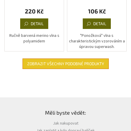
220 Kč
106 Kč
DETAIL
DETAIL
Ručně barvená merino vlna s
"Ponožková" vlna s
polyamidem
charakteristickým vzorováním a
úpravou superwash.
ZOBRAZIT VŠECHNY PODOBNÉ PRODUKTY
Z
á
Měli byste vědět:
p
a
Jak nakupovat
t
Jak zaplatit a kdo dopraví balíček