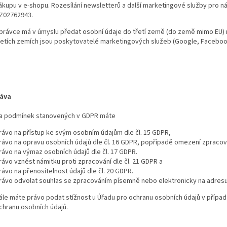
ákupu v e-shopu. Rozesílání newsletterů a další marketingové služby pro n
Z02762943.
právce má v úmyslu předat osobní údaje do třetí země (do země mimo EU) n
řetích zemích jsou poskytovatelé marketingových služeb (Google, Faceboo
ráva
a podmínek stanovených v GDPR máte
rávo na přístup ke svým osobním údajům dle čl. 15 GDPR,
rávo na opravu osobních údajů dle čl. 16 GDPR, popřípadě omezení zpracová
rávo na výmaz osobních údajů dle čl. 17 GDPR.
rávo vznést námitku proti zpracování dle čl. 21 GDPR a
rávo na přenositelnost údajů dle čl. 20 GDPR.
rávo odvolat souhlas se zpracováním písemně nebo elektronicky na adresu 
ále máte právo podat stížnost u Úřadu pro ochranu osobních údajů v případ
chranu osobních údajů.