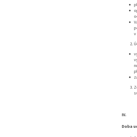
p
o
o
V
p
v
Ú
v
v
n
pl
z
Z
s
IV.
Doba u