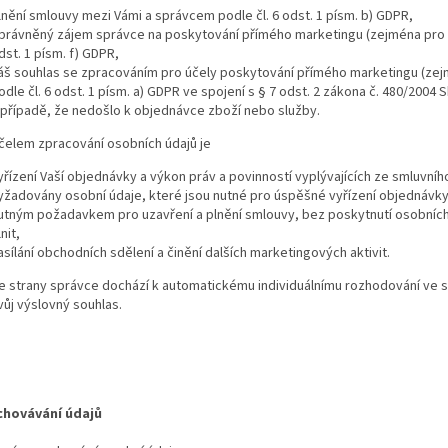
lnění smlouvy mezi Vámi a správcem podle čl. 6 odst. 1 písm. b) GDPR,
právněný zájem správce na poskytování přímého marketingu (zejména pro za
dst. 1 písm. f) GDPR,
áš souhlas se zpracováním pro účely poskytování přímého marketingu (zejm
odle čl. 6 odst. 1 písm. a) GDPR ve spojení s § 7 odst. 2 zákona č. 480/2004
 případě, že nedošlo k objednávce zboží nebo služby.
čelem zpracování osobních údajů je
yřízení Vaší objednávky a výkon práv a povinností vyplývajících ze smluvní
yžadovány osobní údaje, které jsou nutné pro úspěšné vyřízení objednávky 
utným požadavkem pro uzavření a plnění smlouvy, bez poskytnutí osobních ú
nit,
asílání obchodních sdělení a činění dalších marketingových aktivit.
e strany správce dochází k automatickému individuálnímu rozhodování ve s
vůj výslovný souhlas.
chovávání údajů