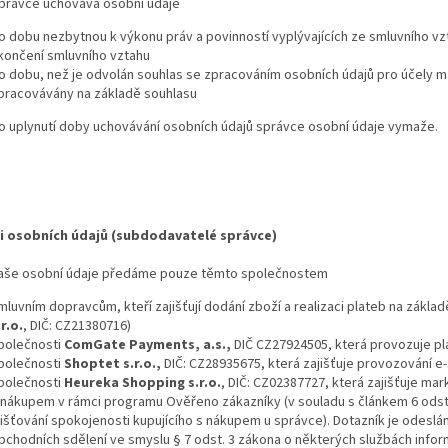
právce uchovává osobní údaje
o dobu nezbytnou k výkonu práv a povinností vyplývajících ze smluvního vz
končení smluvního vztahu
o dobu, než je odvolán souhlas se zpracováním osobních údajů pro účely mar
pracovávány na základě souhlasu
o uplynutí doby uchovávání osobních údajů správce osobní údaje vymaže.
i osobních údajů (subdodavatelé správce)
aše osobní údaje předáme pouze těmto společnostem
mluvním dopravcům, kteří zajišťují dodání zboží a realizaci plateb na základ
.r.o.
, DIČ: CZ21380716)
polečnosti
ComGate Payments, a.s.,
DIČ CZ27924505, která provozuje pl
polečnosti
Shoptet s.r.o.,
DIČ: CZ28935675, která zajišťuje provozování e
polečnosti
Heureka Shopping s.r.o.
, DIČ: CZ02387727, která zajišťuje ma
 nákupem v rámci programu Ověřeno zákazníky (v souladu s článkem 6 odst.
jišťování spokojenosti kupujícího s nákupem u správce). Dotazník je odeslá
bchodních sdělení ve smyslu § 7 odst. 3 zákona o některých službách inform