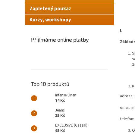
n
Zapletený poukaz
e
l
Kurzy, workshopy
I.
Přijímáme online platby
Základn
S
s
1
Top 10 produktů
K
Intense Linen
adresa: 
74 Kč
email: i
Jeans
35 Kč
telefon:
EXCLUSIVE (Gazzal)
O
95 Kč