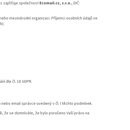
ás zajišťuje společnost
Ecomail.cz
, s.r.o.
, DIČ:
ebo mezinárodní organizaci. Příjemci osobních údajů ve
k).
ní dle čl. 18 GDPR.
nebo email správce uvedený v čl. I těchto podmínek.
ě, že se domníváte, že bylo porušeno Vaší právo na