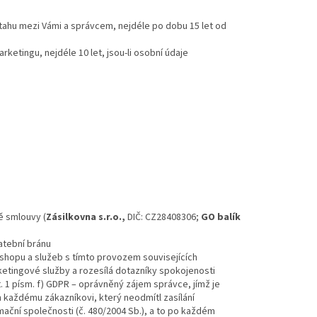
tahu mezi Vámi a správcem, nejdéle po dobu 15 let od
ketingu, nejdéle 10 let, jsou-li osobní údaje
ě smlouvy (
Zásilkovna s.r.o.,
DIČ: CZ28408306;
GO balík
atební bránu
-shopu a služeb s tímto provozem souvisejících
rketingové služby a rozesílá dotazníky spokojenosti
 1 písm. f) GDPR – oprávněný zájem správce, jímž je
n každému zákazníkovi, který neodmítl zasílání
ační společnosti (č. 480/2004 Sb.), a to po každém