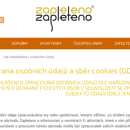
DOPLŇKY
VYCHYTÁVKY
ČASOPISY, KNIHY
ZAPLETE
ů
Jak nakládáme s osobními údaji
ana osobních údajů a sběr cookies (G
LÁŠENÍ O ZPRACOVÁNÍ OSOBNÍCH ÚDAJŮ DLE NAŘÍZEN
/679 O OCHRANĚ FYZICKÝCH OSOB V SOUVISLOSTI SE 
SUBJEKTŮ ÚDAJŮ (DÁLE JEN
bní údaje zpracováváme my nebo společnosti, kterým věříme, za účelem zpr
e obchodu Zapleteno a informování o novinkách či aktivitách, které s ním př
uvislosti s provozem tohoto obchodu mohly být zpracovateli vašich osobních 