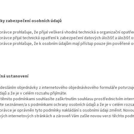
ky zabezpečení osobních údajů
právce prohlašuje, že přijal veškerá vhodná technická a organizační opatře
právce přijal technická opatření k zabezpečení datových úložišť a úložišť o
právce prohlašuje, že k osobním údajům mají přístup pouze jím pověřené o
čná ustanovení
desláním objednávky z internetového objednávkového formuláře potvrzuj
dajů a že je v celém rozsahu přijímáte.
 těmito podmínkami souhlasíte zaškrtnutím souhlasu prostřednictvím inter
ste seznámen/a s podmínkami ochrany osobních údajů a že je v celém rozsah
právce je oprávněn tyto podmínky nakládání s osobními údaji změnit. Novo
vých internetových stránkách a zároveň Vám zašle novou verzi těchto podmí