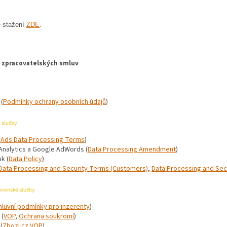
e stažení
ZDE
.
zpracovatelských smluv
(
Podmínky ochrany osobních údajů
)
 služby
(
Ads Data Processing Terms
)
Analytics a Google AdWords (
Data Processing Amendment
)
k (
Data Policy
)
Data Processing and Security Terms (Customers)
,
Data Processing and Sec
ovenské služby
luvní podmínky pro inzerenty
)
 (
VOP
,
Ochrana soukromí
)
(
Zbozi.cz VOP
)