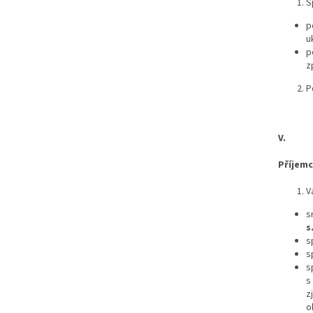
S
p
u
p
z
P
V.
Příjemc
V
s
s
s
s
s
s
z
o