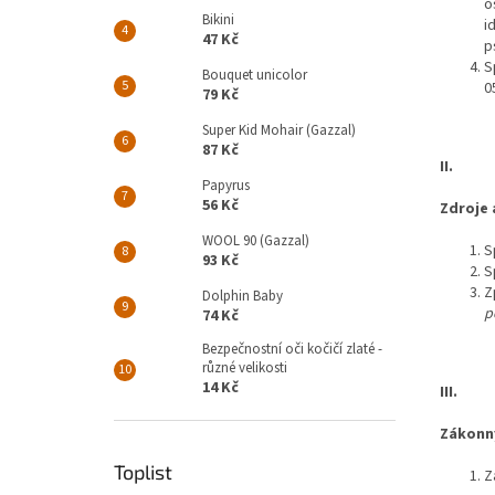
o
Bikini
i
47 Kč
p
S
Bouquet unicolor
0
79 Kč
Super Kid Mohair (Gazzal)
87 Kč
II.
Papyrus
56 Kč
Zdroje 
WOOL 90 (Gazzal)
S
93 Kč
S
Z
Dolphin Baby
p
74 Kč
Bezpečnostní oči kočičí zlaté -
různé velikosti
14 Kč
III.
Zákonný
Toplist
Z