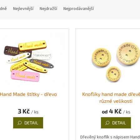
dně
Nejlevnější
Nejdražší
Nejprodávanější
Hand Made štítky - dřevo
Knoflíky hand made dřev
různé velikosti
3 Kč
4 Kč
od
/ ks
/ ks
DETAIL
DETAIL
Dřevěný knoflík s nápisem Ha