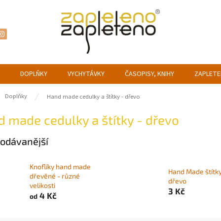
DOPLŇKY
VYCHYTÁVKY
ČASOPISY, KNIHY
ZAPLETE
ů
Doplňky
Hand made cedulky a štítky - dřevo
 made cedulky a štítky - dřevo
odávanější
Knoflíky hand made
Hand Made štítky
dřevěné - různé
dřevo
velikosti
3 Kč
4 Kč
od