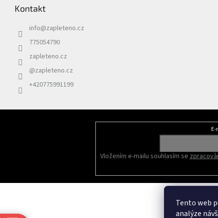
Kontakt
info
@
zapleteno.cz
775054790
zapleteno.cz
@zapleteno.cz
+420775991199
E-
Odebírat newsletter
Vložením e-mailu souhlasím se
zpracován
Tento web po
analýze náv