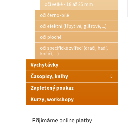
oči velké - 18 až 25 mm
oči černo-bílé
oči efektní (třpytivé, glitrové, ...)
oči ploché
oči specifické zvířecí (dračí, hadí,
kočičí, ...)
Vychytávky
Časopisy, knihy
Zapletený poukaz
Kurzy, workshopy
Přijímáme online platby