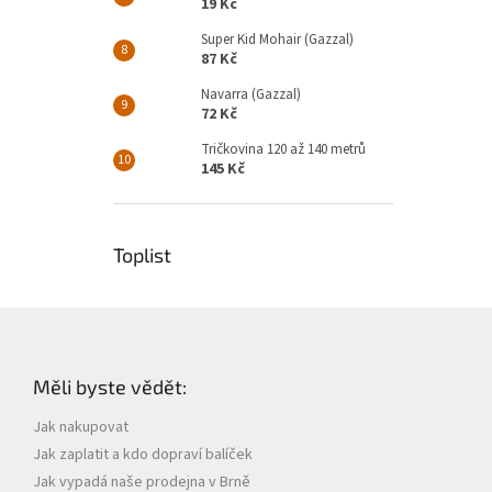
19 Kč
Super Kid Mohair (Gazzal)
87 Kč
Navarra (Gazzal)
72 Kč
Tričkovina 120 až 140 metrů
145 Kč
Toplist
Z
á
p
Měli byste vědět:
a
t
Jak nakupovat
í
Jak zaplatit a kdo dopraví balíček
Jak vypadá naše prodejna v Brně