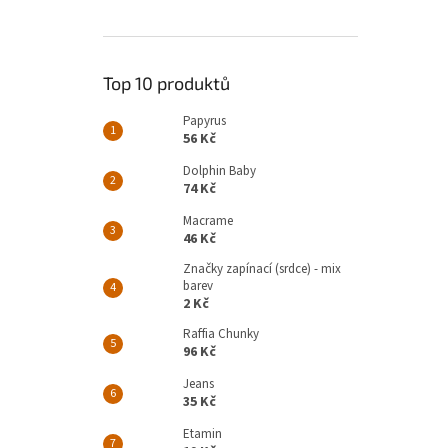
Top 10 produktů
Papyrus
56 Kč
Dolphin Baby
74 Kč
Macrame
46 Kč
Značky zapínací (srdce) - mix
barev
2 Kč
Raffia Chunky
96 Kč
Jeans
35 Kč
Etamin