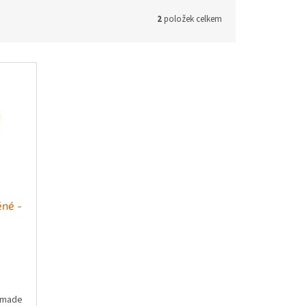
2
položek celkem
ěné -
ndmade