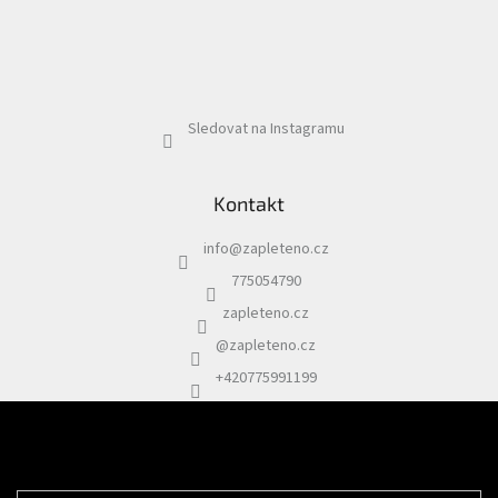
Sledovat na Instagramu
Kontakt
info
@
zapleteno.cz
775054790
zapleteno.cz
@zapleteno.cz
+420775991199
Odebírat newsletter