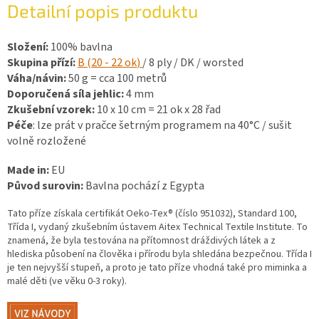
Detailní popis produktu
Složení:
100% bavlna
Skupina přízí:
B (20 - 22 ok
)
/ 8 ply / DK / worsted
Váha/návin:
50 g = cca 100 metrů
Doporučená síla jehlic:
4 mm
Zkušební vzorek:
10 x 10 cm = 21 ok x 28 řad
Péče
: lze prát v pračce šetrným programem na 40°C / sušit
volně rozložené
Made in:
EU
Původ surovin:
Bavlna pochází z Egypta
Tato příze získala certifikát Oeko-Tex® (číslo 951032), Standard 100,
Třída I, vydaný zkušebním ústavem Aitex Technical Textile Institute. To
znamená, že byla testována na přítomnost dráždivých látek a z
hlediska působení na člověka i přírodu byla shledána bezpečnou. Třída I
je ten nejvyšší stupeň, a proto je tato příze vhodná také pro miminka a
malé děti (ve věku 0-3 roky).