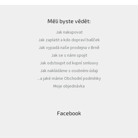
Z
á
Měli byste vědět:
p
a
Jak nakupovat
t
Jak zaplatit a kdo dopraví balíček
í
Jak vypadá naše prodejna v Brně
Jak se s námi spojit
Jak odstoupit od kupní smlouvy
Jak nakládáme s osobními údaji
...a jaké máme Obchodní podmínky
Moje objednávka
Facebook