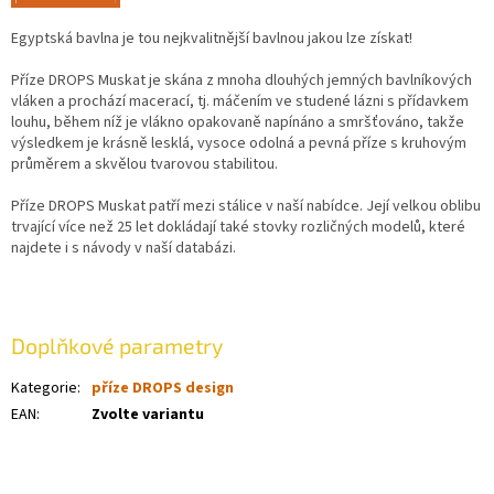
Egyptská bavlna je tou nejkvalitnější bavlnou jakou lze získat!
Příze DROPS Muskat je skána z mnoha dlouhých jemných bavlníkových
vláken a prochází macerací, tj. máčením ve studené lázni s přídavkem
louhu, během níž je vlákno opakovaně napínáno a smršťováno, takže
výsledkem je krásně lesklá, vysoce odolná a pevná příze s kruhovým
průměrem a skvělou tvarovou stabilitou.
Příze DROPS Muskat patří mezi stálice v naší nabídce. Její velkou oblibu
trvající více než 25 let dokládají také stovky rozličných modelů, které
najdete i s návody v naší databázi.
Doplňkové parametry
Kategorie
:
příze DROPS design
EAN
:
Zvolte variantu