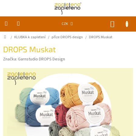
Přejít
na
obsah
NÁKUP
CZK
KOŠÍK
Domů
/
KLUBKA k zapletení
/
příze DROPS design
/
DROPS Muskat
KLUBKA
k
zapletení
DROPS Muskat
Značka:
Garnstudio DROPS Design
Akce
a
slevy
Pomůcky
Doplňky
Vychytávky
Časopisy,
knihy