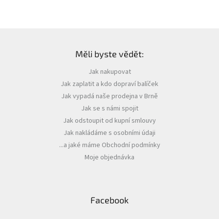
Z
á
Měli byste vědět:
p
a
Jak nakupovat
t
Jak zaplatit a kdo dopraví balíček
í
Jak vypadá naše prodejna v Brně
Jak se s námi spojit
Jak odstoupit od kupní smlouvy
Jak nakládáme s osobními údaji
...a jaké máme Obchodní podmínky
Moje objednávka
Facebook