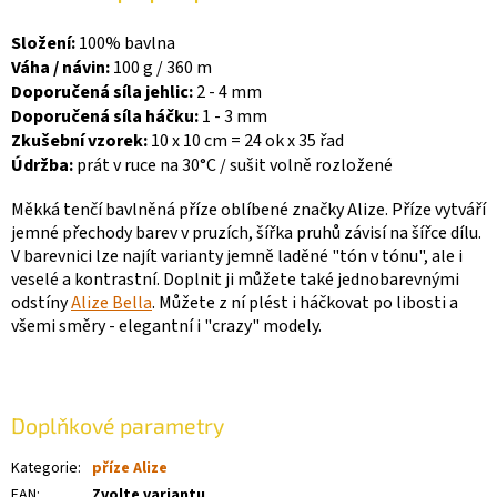
Složení:
100% bavlna
Váha / návin:
100 g / 360 m
Doporučená síla jehlic:
2 - 4 mm
Doporučená síla háčku:
1 - 3 mm
Zkušební vzorek:
10 x 10 cm = 24 ok x 35 řad
Údržba:
prát v ruce na 30
°
C
/ sušit volně rozložené
Měkká tenčí bavlněná příze oblíbené značky Alize. Příze vytváří
jemné přechody barev v pruzích, šířka pruhů závisí na šířce dílu.
V barevnici lze najít varianty jemně laděné "tón v tónu", ale i
veselé a kontrastní. Doplnit ji můžete také jednobarevnými
odstíny
Alize Bella
. Můžete z ní plést i háčkovat po libosti a
všemi směry - elegantní i "crazy" modely.
Doplňkové parametry
Kategorie
:
příze Alize
EAN
:
Zvolte variantu