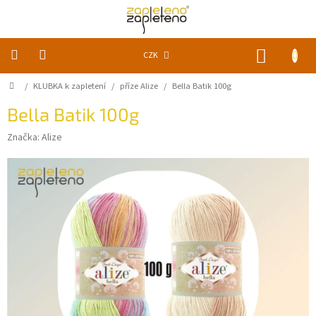
Přejít
na
obsah
NÁKUP
CZK
KOŠÍK
Domů
/
KLUBKA k zapletení
/
příze Alize
/
Bella Batik 100g
KLUBKA
k
zapletení
Bella Batik 100g
Značka:
Alize
Akce
a
slevy
Pomůcky
Doplňky
Vychytávky
Časopisy,
knihy