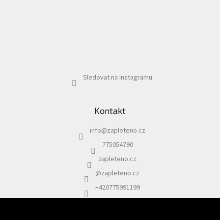
Sledovat na Instagramu
Kontakt
info
@
zapleteno.cz
775054790
zapleteno.cz
@zapleteno.cz
+420775991199