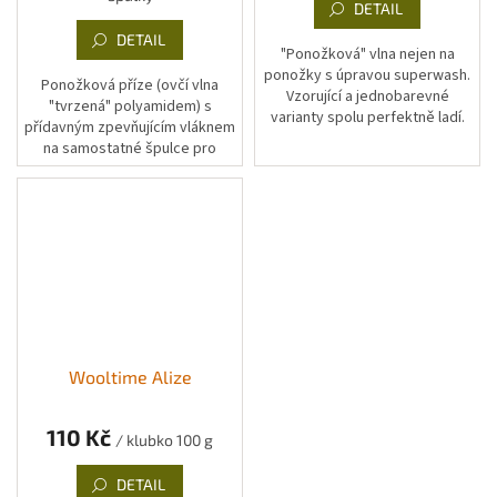
DETAIL
DETAIL
"Ponožková" vlna nejen na
ponožky s úpravou superwash.
Ponožková příze (ovčí vlna
Vzorující a jednobarevné
"tvrzená" polyamidem) s
varianty spolu perfektně ladí.
přídavným zpevňujícím vláknem
na samostatné špulce pro
vyztužení paty a špičky.
Wooltime Alize
110 Kč
/ klubko 100 g
DETAIL