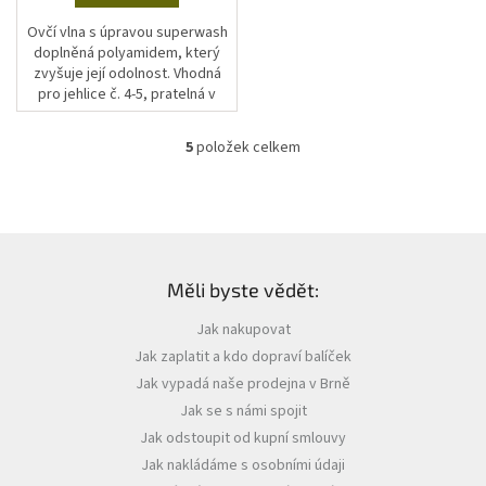
Ovčí vlna s úpravou superwash
doplněná polyamidem, který
zvyšuje její odolnost. Vhodná
pro jehlice č. 4-5, pratelná v
pračce. Příze má i vícebarevné
(samovzorující varianty).
5
položek celkem
O
v
l
á
d
Z
a
á
c
Měli byste vědět:
p
í
a
p
Jak nakupovat
t
r
Jak zaplatit a kdo dopraví balíček
í
v
k
Jak vypadá naše prodejna v Brně
y
Jak se s námi spojit
v
Jak odstoupit od kupní smlouvy
ý
p
Jak nakládáme s osobními údaji