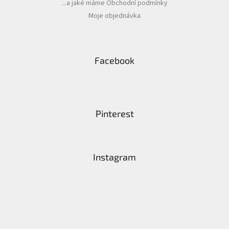
i
...a jaké máme Obchodní podmínky
s
Moje objednávka
u
Facebook
Pinterest
Instagram