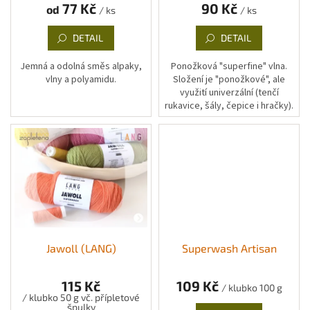
k
77 Kč
90 Kč
od
/ ks
/ ks
t
ů
DETAIL
DETAIL
Jemná a odolná směs alpaky,
Ponožková "superfine" vlna.
vlny a polyamidu.
Složení je "ponožkové", ale
využití univerzální (tenčí
rukavice, šály, čepice i hračky).
Jawoll (LANG)
Superwash Artisan
115 Kč
109 Kč
/ klubko 100 g
/ klubko 50 g vč. přípletové
špulky