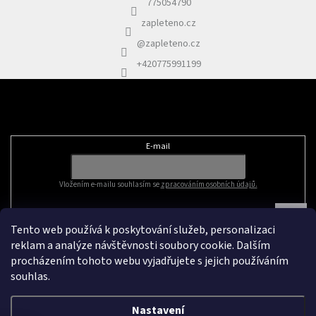
775054790
zapleteno.cz
@zapleteno.cz
+420775991199
Odebírat newsletter
E-mail
Vložením e-mailu souhlasím se
zpracováním osobních údajů.
Tento web používá k poskytování služeb, personalizaci
reklam a analýze návštěvnosti soubory cookie. Dalším
procházením tohoto webu vyjadřujete s jejich používáním
souhlas.
Nastavení