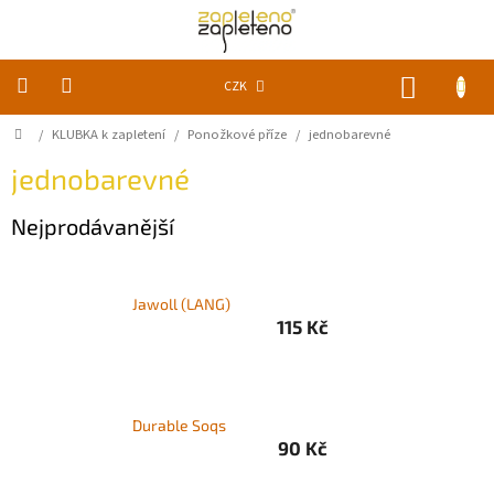
Přejít
na
obsah
NÁKUP
CZK
KOŠÍK
Domů
/
KLUBKA k zapletení
/
Ponožkové příze
/
jednobarevné
KLUBKA
k
zapletení
jednobarevné
Nejprodávanější
Akce
a
slevy
Pomůcky
Jawoll (LANG)
115 Kč
Doplňky
Vychytávky
Durable Soqs
90 Kč
Časopisy,
knihy