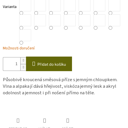
Varianta
Možnosti doručení
Přidat do košíku
Působivě kroucená směsová příze s jemným chloupkem.
Vlna a alpaka jí dává hřejivost, viskóza jemný lesk a akryl
odolnost a jemnost i při nošení přímo na těle.