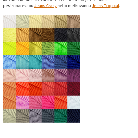
Možnost kombinací s některou ze "sesterských" variant:
pestrobarevnou
Jeans Crazy
nebo melírovanou
Jeans Tropical
.