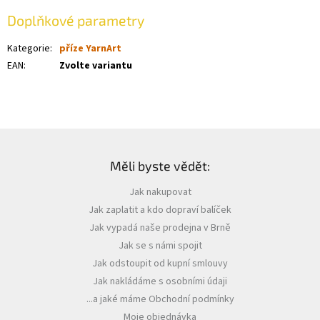
Doplňkové parametry
Kategorie
:
příze YarnArt
EAN
:
Zvolte variantu
Z
á
Měli byste vědět:
p
a
Jak nakupovat
t
Jak zaplatit a kdo dopraví balíček
í
Jak vypadá naše prodejna v Brně
Jak se s námi spojit
Jak odstoupit od kupní smlouvy
Jak nakládáme s osobními údaji
...a jaké máme Obchodní podmínky
Moje objednávka