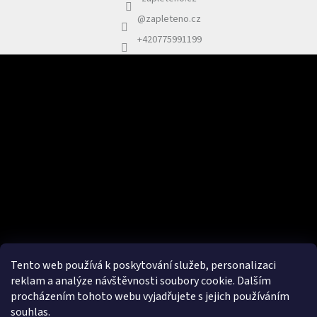
@zapleteno.cz
+420775991199
Odebírat newsletter
Vložte svůj e-mail a my vám budeme zasílat informace o nových
produktech na našem e-shopu.
E-mail
Vložením e-mailu souhlasím se
zpracováním osobních údajů.
PŘIHLÁSIT SE
Tento web používá k poskytování služeb, personalizaci
reklam a analýze návštěvnosti soubory cookie. Dalším
procházením tohoto webu vyjadřujete s jejich používáním
souhlas.