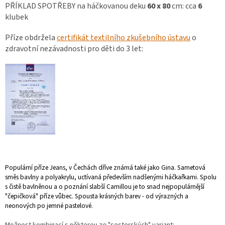
PŘÍKLAD SPOTŘEBY na háčkovanou deku
60 x 80
cm:
cca
6
klubek
Příze obdržela
certifikát textilního zkušebního ústavu
o
zdravotní nezávadnosti pro děti do 3 let:
Populární příze Jeans, v Čechách dříve známá také jako Gina. Sametová
směs bavlny a polyakrylu, uctívaná především nadšenými háčkařkami. Spolu
s čistě bavlněnou a o poznání slabší Camillou je to snad nejpopulárnější
"čepičková" příze vůbec. Spousta krásných barev - od výrazných a
neonových po jemné pastelové.