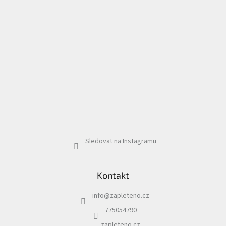
Sledovat na Instagramu
Kontakt
info
@
zapleteno.cz
775054790
zapleteno.cz