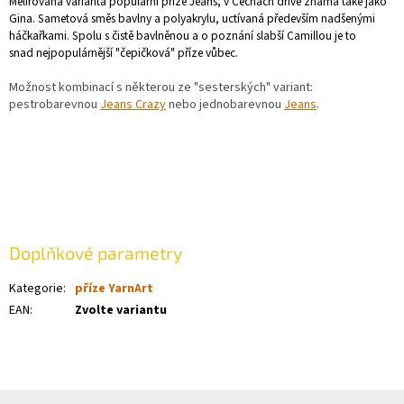
Melírovaná varianta populární příze Jeans, v Čechách dříve známá také jako
Gina. Sametová směs bavlny a polyakrylu, uctívaná především nadšenými
háčkařkami. Spolu s čistě bavlněnou a o poznání slabší Camillou je to
snad nejpopulárnější "čepičková" příze vůbec.
Možnost kombinací s některou ze "sesterských" variant:
pestrobarevnou
Jeans Crazy
nebo jednobarevnou
Jeans
.
Doplňkové parametry
Kategorie
:
příze YarnArt
EAN
:
Zvolte variantu
Z