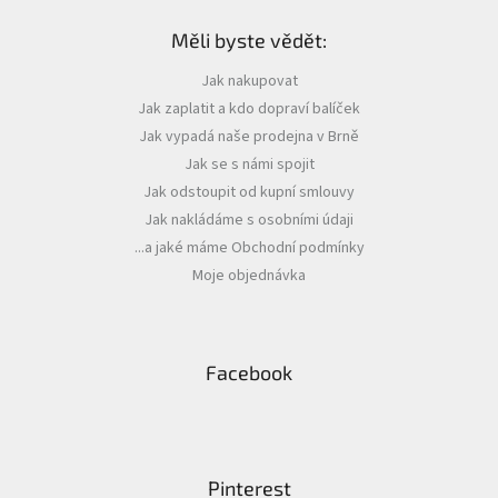
á
Měli byste vědět:
p
a
Jak nakupovat
t
Jak zaplatit a kdo dopraví balíček
í
Jak vypadá naše prodejna v Brně
Jak se s námi spojit
Jak odstoupit od kupní smlouvy
Jak nakládáme s osobními údaji
...a jaké máme Obchodní podmínky
Moje objednávka
Facebook
Pinterest