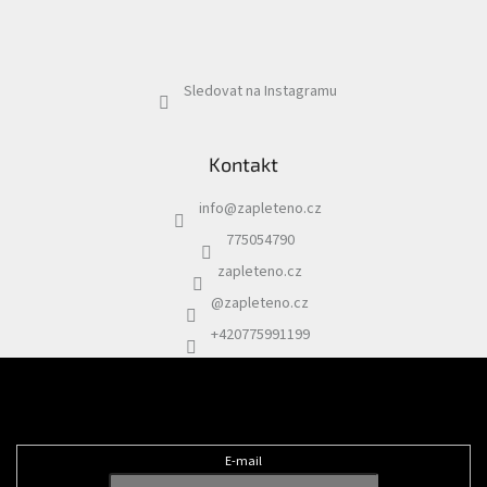
Sledovat na Instagramu
Kontakt
info
@
zapleteno.cz
775054790
zapleteno.cz
@zapleteno.cz
+420775991199
Odebírat newsletter
E-mail