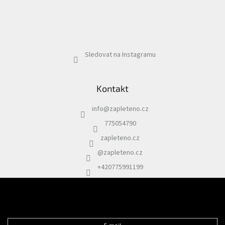
Sledovat na Instagramu
Kontakt
info
@
zapleteno.cz
775054790
zapleteno.cz
@zapleteno.cz
+420775991199
Odebírat newsletter