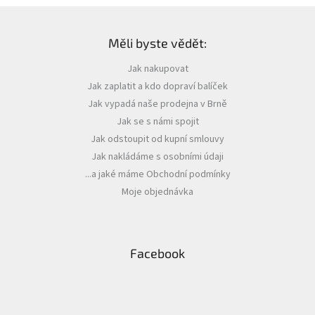
Z
á
Zapletený
poukaz
Měli byste vědět:
p
a
Kurzy,
Jak nakupovat
t
workshopy
Jak zaplatit a kdo dopraví balíček
í
Jak vypadá naše prodejna v Brně
Návody
Jak se s námi spojit
Napište
Jak odstoupit od kupní smlouvy
nám
Jak nakládáme s osobními údaji
Provizní
...a jaké máme Obchodní podmínky
systém
Moje objednávka
Měna
(CZK)
Facebook
Přihlášení