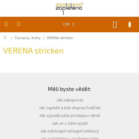
Přejít
na
obsah
NÁKUP
CZK
KOŠÍK
Domů
/
Časopisy, knihy
/
VERENA stricken
KLUBKA
k
zapletení
VERENA stricken
Akce
a
slevy
Z
á
Pomůcky
Měli byste vědět:
p
a
Jak nakupovat
Doplňky
t
Jak zaplatit a kdo dopraví balíček
í
Jak vypadá naše prodejna v Brně
Vychytávky
Jak se s námi spojit
Časopisy,
Jak odstoupit od kupní smlouvy
knihy
Jak nakládáme s osobními údaji