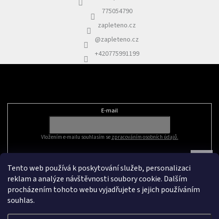
775054790
zapleteno.cz
@zapleteno.cz
+420775991199
Odebírat newsletter
E-mail
Vložením e-mailu souhlasím se
zpracováním osobních údajů.
Tento web používá k poskytování služeb, personalizaci
reklam a analýze návštěvnosti soubory cookie. Dalším
procházením tohoto webu vyjadřujete s jejich používáním
souhlas.