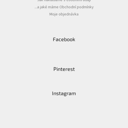
...a jaké máme Obchodní podmínky
Zapletený
Moje objednávka
poukaz
Kurzy,
workshopy
Facebook
Návody
Napište
nám
Pinterest
Provizní
systém
Měna
(CZK)
Instagram
Přihlášení