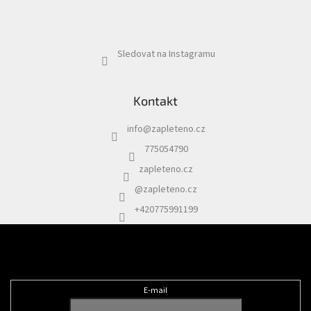
Sledovat na Instagramu
Kontakt
info
@
zapleteno.cz
775054790
zapleteno.cz
@zapleteno.cz
+420775991199
Odebírat newsletter
E-mail