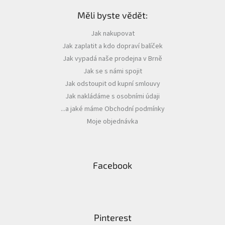
á
Měli byste vědět:
p
Zapletený
a
poukaz
Jak nakupovat
t
Jak zaplatit a kdo dopraví balíček
í
Kurzy,
workshopy
Jak vypadá naše prodejna v Brně
Jak se s námi spojit
Návody
Jak odstoupit od kupní smlouvy
Napište
Jak nakládáme s osobními údaji
nám
...a jaké máme Obchodní podmínky
Moje objednávka
Provizní
systém
Měna
(CZK)
Facebook
Přihlášení
Pinterest