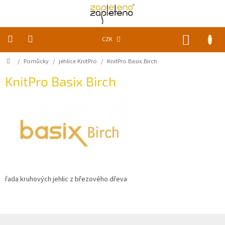
Přejít
na
obsah
NÁKUP
CZK
KOŠÍK
Domů
/
Pomůcky
/
jehlice KnitPro
/
KnitPro Basix Birch
KLUBKA
k
P
zapletení
KnitPro Basix Birch
o
s
t
Akce
a
r
slevy
a
n
Pomůcky
n
í
Doplňky
p
řada kruhových jehlic z březového dřeva
a
n
Vychytávky
e
Časopisy,
l
Z
knihy