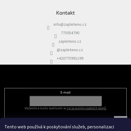
Kontakt
info
@
zapleteno.cz
775054790
zapleteno.cz
@zapleteno.cz
+420775991199
Odebírat newsletter
E-mail
Vložením e-mailu souhlasím se
zpracováním osobních údajů.
Tento web používá k poskytování služeb, personalizaci