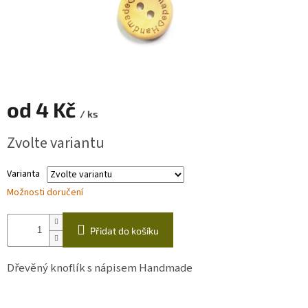
Zapletený
poukaz
Kurzy,
workshopy
Návody
od
4 Kč
/ ks
Napište
Měrná
Zvolte variantu
nám
cena:
Provizní
Varianta
systém
Možnosti doručení
Měna
(CZK)
Přidat do košíku
Přihlášení
Dřevěný knoflík s nápisem Handmade