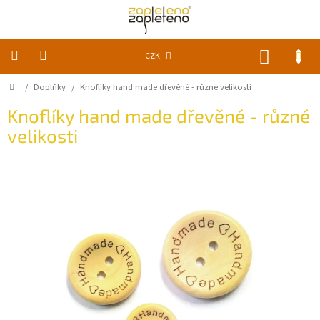
Přejít
na
obsah
NÁKUP
CZK
KOŠÍK
Domů
/
Doplňky
/
Knoflíky hand made dřevěné - různé velikosti
KLUBKA
k
zapletení
Knoflíky hand made dřevěné - různé
velikosti
Akce
a
slevy
Pomůcky
Doplňky
Vychytávky
Časopisy,
knihy