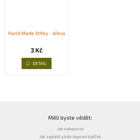
Hand Made štítky - dřevo
3 Kč
DETAIL
Z
á
Měli byste vědět:
p
a
Jak nakupovat
t
Jak zaplatit a kdo dopraví balíček
í