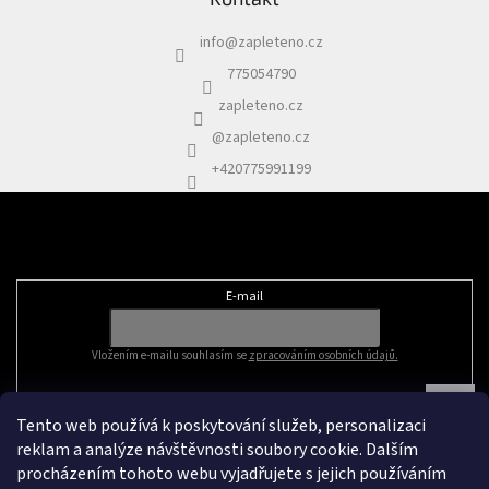
info
@
zapleteno.cz
775054790
zapleteno.cz
@zapleteno.cz
+420775991199
Odebírat newsletter
E-mail
Vložením e-mailu souhlasím se
zpracováním osobních údajů.
Tento web používá k poskytování služeb, personalizaci
reklam a analýze návštěvnosti soubory cookie. Dalším
procházením tohoto webu vyjadřujete s jejich používáním