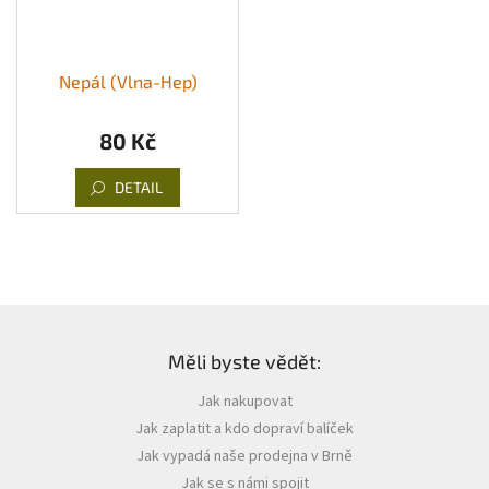
Nepál (Vlna-Hep)
80 Kč
DETAIL
Z
á
Měli byste vědět:
p
a
Jak nakupovat
t
Jak zaplatit a kdo dopraví balíček
í
Jak vypadá naše prodejna v Brně
Jak se s námi spojit