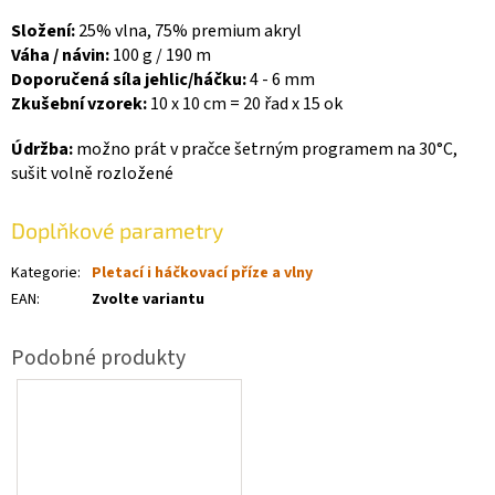
Složení:
25% vlna, 75% premium akryl
Váha / návin:
100 g / 190 m
Doporučená síla jehlic/háčku:
4 - 6 mm
Zkušební vzorek:
10 x 10 cm = 20 řad x 15 ok
Údržba:
možno
prát v pračce šetrným programem na 30°C,
sušit volně rozložené
Doplňkové parametry
Kategorie
:
Pletací i háčkovací příze a vlny
EAN
:
Zvolte variantu