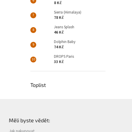
8 Kč
Sierra (Himalaya)
78 Kč
Jeans Splash
46 Kč
Dolphin Baby
74 Kč
DROPS Paris
33 Kč
Toplist
Z
á
p
Měli byste vědět:
a
t
Jak nakupovat