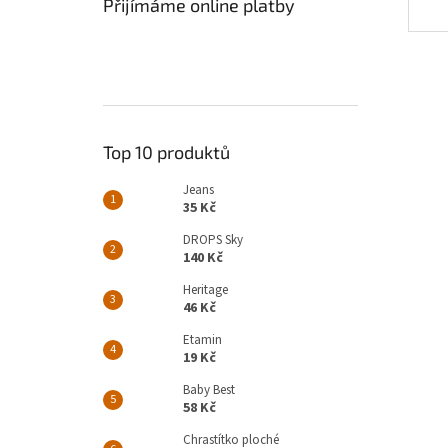
Přijímáme online platby
Top 10 produktů
Jeans
35 Kč
DROPS Sky
140 Kč
Heritage
46 Kč
Etamin
19 Kč
Baby Best
58 Kč
Chrastítko ploché