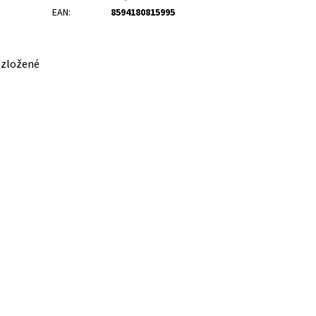
EAN
:
8594180815995
ozložené