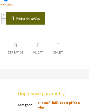
 doručení
Přidat do košíku
ZEPTAT SE
HLÍDAT
SDÍLET
Doplňkové parametry
Pletací i háčkovací příze a
Kategorie
:
vlny