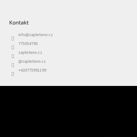
Kontakt
info
@
zapleteno.cz
775054790
zapleteno.cz
@zapleteno.cz
+420775991199
Odebírat newsletter
Vložte svůj e-mail a my vám budeme zasílat informace o nových prod