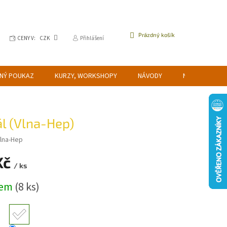
NÁKUPNÍ
Prázdný košík
CENY V:
CZK
Přihlášení
KOŠÍK
NÝ POUKAZ
KURZY, WORKSHOPY
NÁVODY
NAPIŠTE NÁM
l (Vlna-Hep)
lna-Hep
Kč
/ ks
dem
(8 ks)