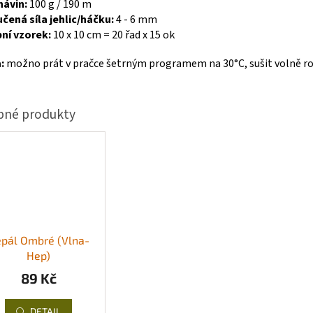
návin:
100 g / 190 m
čená síla jehlic/háčku:
4 - 6 mm
ní vzorek:
10 x 10 cm = 20 řad x 15 ok
:
možno
prát v pračce šetrným programem na 30°C, sušit volně r
pál Ombré (Vlna-
Hep)
89 Kč
DETAIL