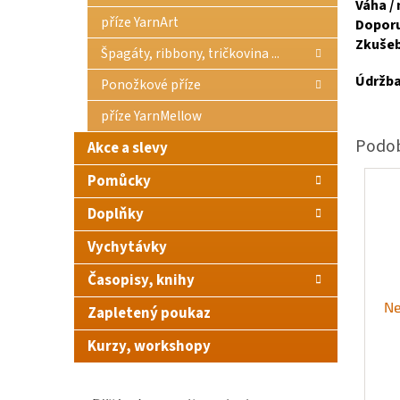
Váha / 
příze YarnArt
Doporu
Zkušeb
Špagáty, ribbony, tričkovina ...
Údržba
Ponožkové příze
příze YarnMellow
Akce a slevy
Pomůcky
Doplňky
Vychytávky
Časopisy, knihy
Ne
Zapletený poukaz
Kurzy, workshopy