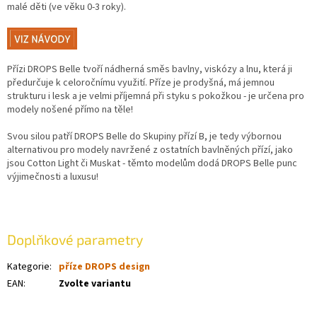
malé děti (ve věku 0-3 roky).
Přízi DROPS Belle tvoří nádherná směs bavlny, viskózy a lnu, která ji
předurčuje k celoročnímu využití. Příze je prodyšná, má jemnou
strukturu i lesk a je velmi příjemná při styku s pokožkou - je určena pro
modely nošené přímo na těle!
Svou silou patří DROPS Belle do Skupiny přízí B, je tedy výbornou
alternativou pro modely navržené z ostatních bavlněných přízí, jako
jsou Cotton Light či Muskat - těmto modelům dodá DROPS Belle punc
výjimečnosti a luxusu!
Doplňkové parametry
Kategorie
:
příze DROPS design
EAN
:
Zvolte variantu