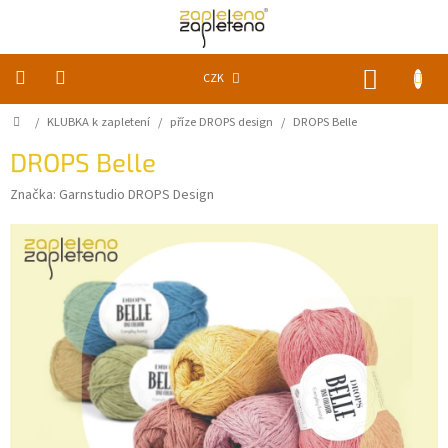
Přejít
na
obsah
NÁKUP
CZK
KOŠÍK
Domů
/
KLUBKA k zapletení
/
příze DROPS design
/
DROPS Belle
KLUBKA
k
zapletení
DROPS Belle
Značka:
Garnstudio DROPS Design
Akce
a
slevy
Pomůcky
Doplňky
Vychytávky
Časopisy,
knihy