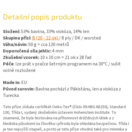
Detailní popis produktu
Složení:
53% bavlna, 33% viskóza, 14% len
Skupina přízí:
B (20 - 22 ok
)
/ 8 ply / DK / worsted
Váha/návin:
50 g = cca 120 metrů
Doporučená síla jehlic:
4 mm
Zkušební vzorek:
10 x 10 cm = 21 ok x 28 řad
Péče
: lze prát v pračce šetrným programem na 30°C / sušit
volně rozložené
Made in:
EU
Původ surovin:
Bavlna pochází z Pákistánu, len a viskóza z
Turecka
Tato příze získala certifikát Oeko-Tex® (číslo 09.HBG.68250), Standard
100, Třída I, vydaný zkušebním ústavem Hohenstein Institute. To
znamená, že byla testována na přítomnost dráždivých látek a z
hlediska působení na člověka i přírodu byla shledána bezpečnou. Třída I
je ten nejvyšší stupeň, a proto je tato příze vhodná také pro miminka a