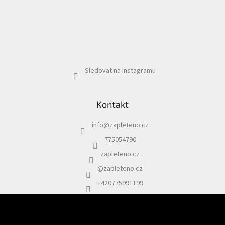
Sledovat na Instagramu
Kontakt
info
@
zapleteno.cz
775054790
zapleteno.cz
@zapleteno.cz
+420775991199
Odebírat newsletter