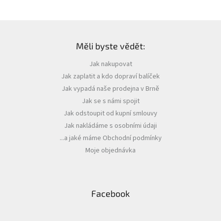
Z
á
Měli byste vědět:
p
a
Jak nakupovat
t
Jak zaplatit a kdo dopraví balíček
í
Jak vypadá naše prodejna v Brně
Jak se s námi spojit
Jak odstoupit od kupní smlouvy
Jak nakládáme s osobními údaji
...a jaké máme Obchodní podmínky
Moje objednávka
Facebook