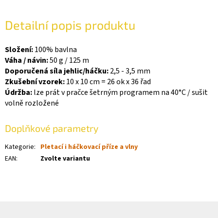
Detailní popis produktu
Složení:
100% bavlna
Váha / návin:
50 g / 125 m
Doporučená síla jehlic/háčku:
2,5 - 3,5 mm
Zkušební vzorek:
10 x 10 cm = 26 ok x 36 řad
Údržba:
lze prát v pračce šetrným programem na 40°C / sušit
volně rozložené
Doplňkové parametry
Kategorie
:
Pletací i háčkovací příze a vlny
EAN
:
Zvolte variantu
Z
á