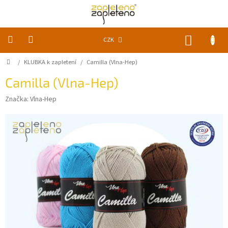
Přejít
na
obsah
NÁKUP
CZK
KOŠÍK
Domů
/
KLUBKA k zapletení
/
Camilla (Vlna-Hep)
KLUBKA
k
zapletení
Camilla (Vlna-Hep)
Značka:
Vlna-Hep
Akce
a
slevy
Pomůcky
Doplňky
Vychytávky
Časopisy,
knihy