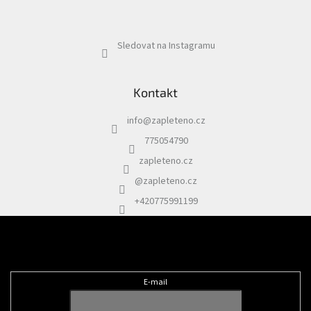
Sledovat na Instagramu
Kontakt
info
@
zapleteno.cz
775054790
zapleteno.cz
@zapleteno.cz
+420775991199
Odebírat newsletter
E-mail