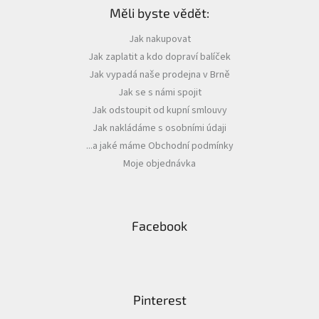
Měli byste vědět:
p
a
Jak nakupovat
t
Jak zaplatit a kdo dopraví balíček
í
Jak vypadá naše prodejna v Brně
Jak se s námi spojit
Jak odstoupit od kupní smlouvy
Jak nakládáme s osobními údaji
...a jaké máme Obchodní podmínky
Moje objednávka
Facebook
Pinterest