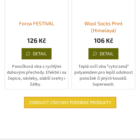
Forza FESTIVAL
Wool Socks Print
(Himalaya)
126 Kč
106 Kč
DETAIL
DETAIL
Ponožková vlna s rychlými
Teplá ovčí vlna "vytvrzená"
duhovými přechody. Efektní i na
polyamidem pro lepší odolnost
čepice, návleky, slabší svetry i
ponožek či jiných kousků.
šátky.
Superwash.
ZOBRAZIT VŠECHNY PODOBNÉ PRODUKTY