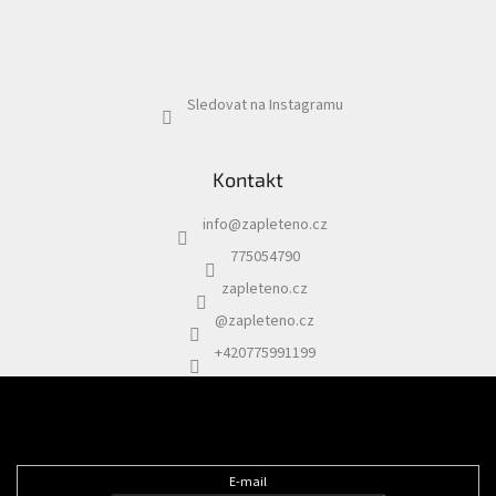
Sledovat na Instagramu
Kontakt
info
@
zapleteno.cz
775054790
zapleteno.cz
@zapleteno.cz
+420775991199
Odebírat newsletter
E-mail