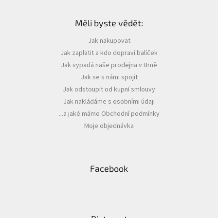
Z
á
Měli byste vědět:
p
a
Jak nakupovat
t
Jak zaplatit a kdo dopraví balíček
í
Jak vypadá naše prodejna v Brně
Jak se s námi spojit
Jak odstoupit od kupní smlouvy
Jak nakládáme s osobními údaji
...a jaké máme Obchodní podmínky
Moje objednávka
Facebook