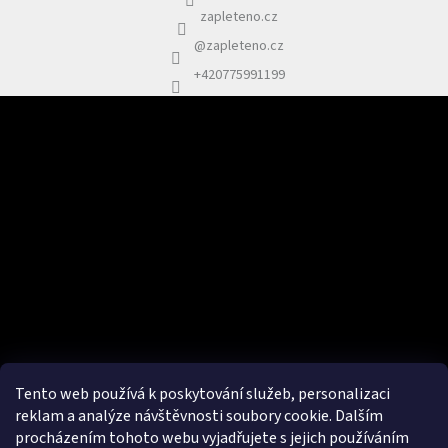
zapleteno.cz
@zapleteno.cz
+420775991199
Odebírat newsletter
Vložte svůj e-mail a my vám budeme zasílat informace o nových
produktech na našem e-shopu.
E-mail
Vložením e-mailu souhlasím se
zpracováním osobních údajů.
PŘIHLÁSIT SE
Tento web používá k poskytování služeb, personalizaci
reklam a analýze návštěvnosti soubory cookie. Dalším
procházením tohoto webu vyjadřujete s jejich používáním