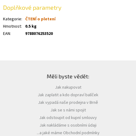
Doplňkové parametry
Kategorie
:
ČTENÍ o pletení
Hmotnost
:
0.5 kg
EAN
:
9788076253520
Z
á
Měli byste vědět:
p
a
Jak nakupovat
t
Jak zaplatit a kdo dopraví balíček
í
Jak vypadá naše prodejna v Brně
Jak se s námi spojit
Jak odstoupit od kupní smlouvy
Jak nakládáme s osobními údaji
...a jaké máme Obchodní podmínky