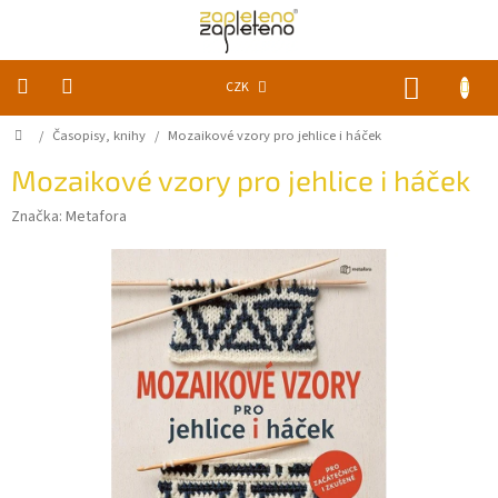
Přejít
na
obsah
NÁKUP
CZK
KOŠÍK
Domů
/
Časopisy, knihy
/
Mozaikové vzory pro jehlice i háček
KLUBKA
k
zapletení
Mozaikové vzory pro jehlice i háček
Značka:
Metafora
Akce
a
slevy
Pomůcky
Doplňky
Vychytávky
Časopisy,
knihy