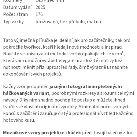
Rozměry
245 × 190 mm
Datum vydání
2025
Počet stran
176
Typ vazby
brožovaná, bez přebalu, matná
Tato výjimečná příručka je ideální jak pro začátečníky, tak pro
pokročilé tvořivce, kteří hledají nové možnosti a inspiraci.
Naučíte se univerzální metodu tvorby opakujících se vzorů,
která vám umožní vyrábět elegantní a složité motivy bez
nutnosti měnit přízi uprostřed řady, čímž výrazně usnadníte
dokončování svých projektů.
Každý vzor je doplněn
jasnými fotografiemi pletených i
háčkovaných variant
, podrobnými rozkresy a srozumitelnými
návody. Díky nim snadno pochopíte postup a můžete ihned
tvořit své vlastní originální výrobky. Minimální počet volných
konců k začištění zaručuje čistý a profesionální vzhled každého
hotového kusu.
Mozaikové vzory pro jehlice i háček
představují báječný zdroj