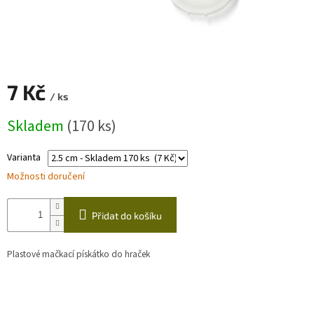
Zapletený
poukaz
Kurzy,
workshopy
7 Kč
/ ks
Návody
Měrná
Skladem
(170 ks)
cena:
Napište
nám
Varianta
Provizní
Možnosti doručení
systém
Měna
Přidat do košíku
(CZK)
Plastové mačkací pískátko do hraček
Přihlášení