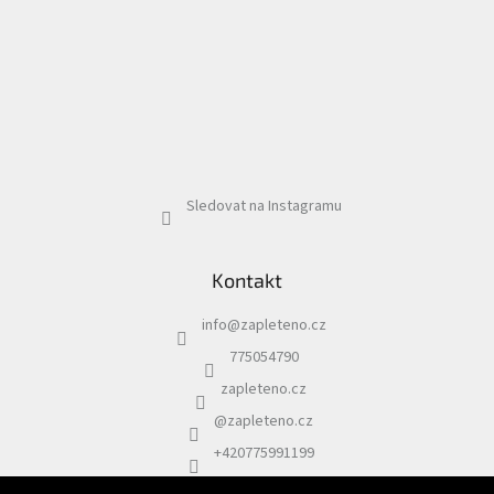
Sledovat na Instagramu
Kontakt
info
@
zapleteno.cz
775054790
zapleteno.cz
@zapleteno.cz
+420775991199