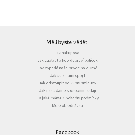
Z
á
Měli byste vědět:
p
a
Jak nakupovat
t
Jak zaplatit a kdo dopraví balíček
í
Jak vypadá naše prodejna v Brně
Jak se s námi spojit
Jak odstoupit od kupní smlouvy
Jak nakládáme s osobními údaji
...a jaké máme Obchodní podmínky
Moje objednávka
Facebook