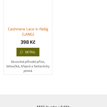
Cashmere Lace 4-fädig
(LANG)
398 Kč
DETAIL
Skvostná přírodní příze,
lehoučká, hřejivá a fantasticky
jemná
Z
á
Měli byste vědět: