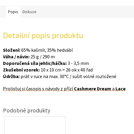
Popis
Diskuze
Detailní popis produktu
Složení:
65% kašmír, 35% hedvábí
Váha / návin:
25 g / 290 m
Doporučená síla jehlic/háčku:
3 - 3,5 mm
Zkušební vzorek:
10 x 10 cm = 26 ok x 40 řad
Údržba:
prát v ruce na max. 30°C / sušit volně rozložené
Prolistuj si časopis
s návody z přízí
Cashmere Dream
a
Lace