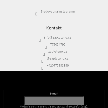
Sledovat na Instagramu
Kontakt
info
@
zapleteno.cz
775054790
zapleteno.cz
@zapleteno.cz
+420775991199
Odebírat newsletter
E-mail
Vložením e-mailu souhlasím se
zpracováním osobních údajů.