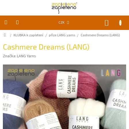
Přejít
na
obsah
NÁKUP
CZK
KOŠÍK
Domů
/
KLUBKA k zapletení
/
příze LANG yarns
/
Cashmere Dreams (LANG)
KLUBKA
k
zapletení
Cashmere Dreams (LANG)
Značka:
LANG Yarns
Akce
a
slevy
Pomůcky
Doplňky
Vychytávky
Časopisy,
knihy