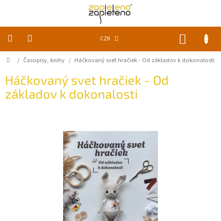
Přejít
na
obsah
NÁKUP
CZK
KOŠÍK
Domů
/
Časopisy, knihy
/
Háčkovaný svet hračiek - Od základov k dokonalosti
KLUBKA
k
zapletení
Háčkovaný svet hračiek - Od
základov k dokonalosti
Akce
a
slevy
Pomůcky
Doplňky
Vychytávky
Časopisy,
knihy