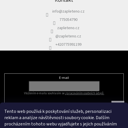
info
@
zapleteno.cz
775054790
zapleteno.cz
@zapleteno.cz
+420775991199
Odebírat newsletter
E-mail
Vložením e-mailu souhlasím se
zpracováním osobních údajů.
Tento web používá k poskytování služeb, personalizaci
reklam a analýze návštěvnosti soubory cookie. Dalším
procházením tohoto webu vyjadřujete s jejich používáním