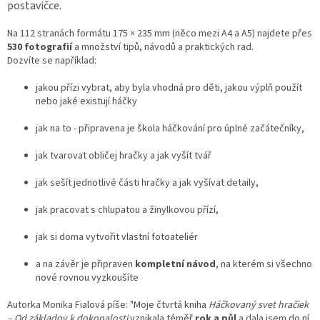
postavičce.
Na 112 stranách formátu 175 × 235 mm (něco mezi A4 a A5) najdete přes
530 fotografií
a množství tipů, návodů a praktických rad.
Dozvíte se například:
jakou přízi vybrat, aby byla vhodná pro děti, jakou výplň použít
nebo jaké existují háčky
jak na to - připravena je škola háčkování pro úplné začátečníky,
jak tvarovat obličej hračky a jak vyšít tvář
jak sešít jednotlivé části hračky a jak vyšívat detaily,
jak pracovat s chlupatou a žinylkovou přízí,
jak si doma vytvořit vlastní fotoateliér
a na závěr je připraven
kompletní návod
, na kterém si všechno
nové rovnou vyzkoušíte
Autorka Monika Fialová píše: "Moje čtvrtá kniha
Háčkovaný svet hračiek
– Od základov k dokonalosti
vznikala téměř
rok a půl
a dala jsem do ní