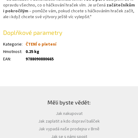
opravdu všechno, co o háčkování hraček vím. Je určená
začátečníkům
i pokročilým
– pomůže vám, pokud chcete s háčkováním hraček začít,
ale i když chcete své výtvory ještě víc vylepšit."
Doplňkové parametry
Kategorie
:
ČTENÍ o pletení
Hmotnost
:
0.25 kg
EAN
:
9788090880665
Z
á
Měli byste vědět:
p
a
Jak nakupovat
t
Jak zaplatit a kdo dopraví balíček
í
Jak vypadá naše prodejna v Brně
Jak se s námi spojit