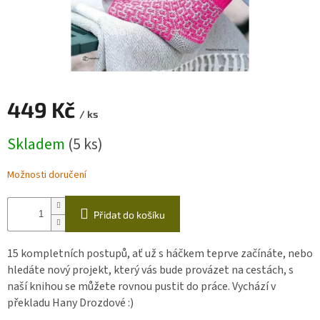
Zapletený
poukaz
Kurzy,
workshopy
449 Kč
Návody
/ ks
Měrná
Napište
Skladem
(5 ks)
nám
cena:
Provizní
Možnosti doručení
systém
Měna
Přidat do košíku
(CZK)
15 kompletních postupů, ať už s háčkem teprve začínáte, nebo
Přihlášení
hledáte nový projekt, který vás bude provázet na cestách, s
naší knihou se můžete rovnou pustit do práce. Vychází v
překladu Hany Drozdové :)