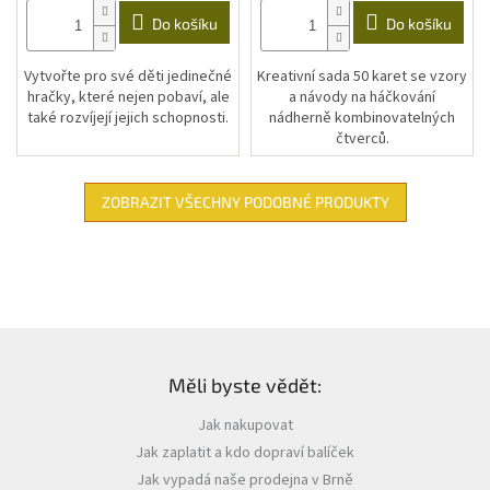
Do košíku
Do košíku
Vytvořte pro své děti jedinečné
Kreativní sada 50 karet se vzory
hračky, které nejen pobaví, ale
a návody na háčkování
také rozvíjejí jejich schopnosti.
nádherně kombinovatelných
čtverců.
ZOBRAZIT VŠECHNY PODOBNÉ PRODUKTY
Z
á
Měli byste vědět:
p
a
Jak nakupovat
t
Jak zaplatit a kdo dopraví balíček
í
Jak vypadá naše prodejna v Brně