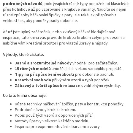
podrobných návodů
, pokrývajících různé typy ponožek od klasických
přes kotníkové až po vzorované a krajkové varianty. Naučíte se nejen
různé způsoby háčkování špičky a paty, ale také jak přizpůsobit
velikost tak, aby ponožky padly dokonale.
Ať už jste úplný začátečník, nebo zkušený háčkař hledající nové
inspirace, tato kniha vás provede krok za krokem celým procesem a
nabídne vám kreativní prostor i pro vlastní úpravy a nápady.
Výhody, které získáte:
Jasné a srozumitelné návody
vhodné i pro začátečníky.
15 různých modelů
umožňujících velkou variabilitu projektů.
Tipy na přizpůsobení velikosti
pro dokonalé padnutí.
Kreativní svoboda
při výběru vzorů a typů ponožek.
Zábavný a tvůrčí způsob relaxace
s viditelnými výsledky.
Co tato kniha obsahuje:
Různé techniky háčkování špičky, paty a konstrukce ponožky.
Podrobné návody krok za krokem.
Popis použitých vzorů a doporučených přízí.
Metody úpravy velikosti každého modelu.
Inspiraci pro experimentování s barvami a vzory.