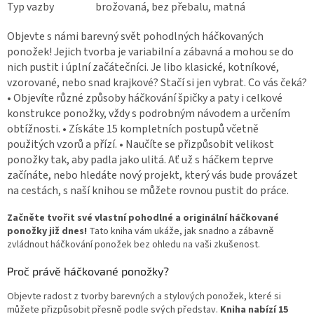
Typ vazby
brožovaná, bez přebalu, matná
Objevte s námi barevný svět pohodlných háčkovaných
ponožek! Jejich tvorba je variabilní a zábavná a mohou se do
nich pustit i úplní začátečníci. Je libo klasické, kotníkové,
vzorované, nebo snad krajkové? Stačí si jen vybrat. Co vás čeká?
• Objevíte různé způsoby háčkování špičky a paty i celkové
konstrukce ponožky, vždy s podrobným návodem a určením
obtížnosti. • Získáte 15 kompletních postupů včetně
použitých vzorů a přízí. • Naučíte se přizpůsobit velikost
ponožky tak, aby padla jako ulitá. Ať už s háčkem teprve
začínáte, nebo hledáte nový projekt, který vás bude provázet
na cestách, s naší knihou se můžete rovnou pustit do práce.
Začněte tvořit své vlastní pohodlné a originální háčkované
ponožky již dnes!
Tato kniha vám ukáže, jak snadno a zábavně
zvládnout háčkování ponožek bez ohledu na vaši zkušenost.
Proč právě háčkované ponožky?
Objevte radost z tvorby barevných a stylových ponožek, které si
můžete přizpůsobit přesně podle svých představ.
Kniha nabízí 15