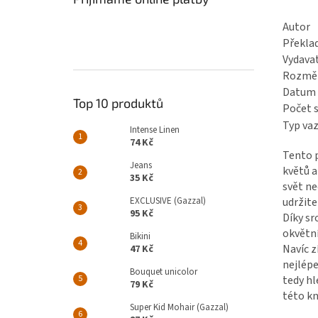
Autor
Překla
Vydava
Rozmě
Datum 
Top 10 produktů
Počet 
Typ va
Intense Linen
74 Kč
Tento 
Jeans
květů a
35 Kč
svět ne
udržite
EXCLUSIVE (Gazzal)
95 Kč
Díky s
okvětní
Bikini
Navíc z
47 Kč
nejlépe
Bouquet unicolor
tedy hl
79 Kč
této kn
Super Kid Mohair (Gazzal)