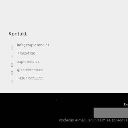
Kontakt
info
@
zapleteno.cz
775054790
zapleteno.cz
@zapleteno.cz
+420775991199
E-
Odebírat newsletter
Vložením e-mailu souhlasím se
zpracován