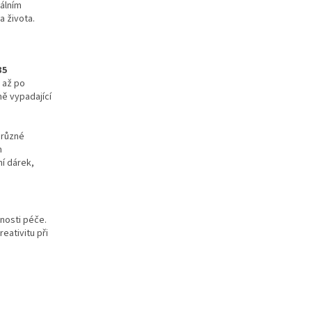
eálním
a života.
35
c až po
lně vypadající
 různé
h
í dárek,
tnosti péče.
eativitu při
i