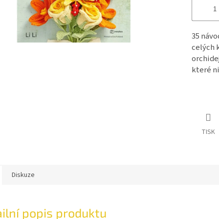
35 návo
celých k
orchidej
které n
TISK
Diskuze
ilní popis produktu