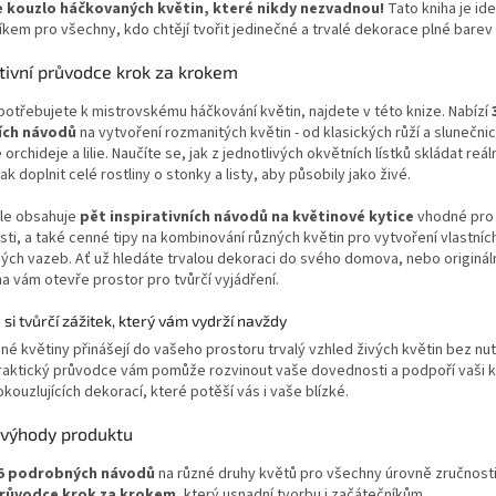
 kouzlo háčkovaných květin, které nikdy nezvadnou!
Tato kniha je id
em pro všechny, kdo chtějí tvořit jedinečné a trvalé dekorace plné barev 
ativní průvodce krok za krokem
potřebujete k mistrovskému háčkování květin, najdete v této knize. Nabízí
ích návodů
na vytvoření rozmanitých květin - od klasických růží a slunečni
 orchideje a lilie. Naučíte se, jak z jednotlivých okvětních lístků skládat reá
jak doplnit celé rostliny o stonky a listy, aby působily jako živé.
ále obsahuje
pět inspirativních návodů na květinové kytice
vhodné pro
osti, a také cenné tipy na kombinování různých květin pro vytvoření vlastníc
ých vazeb. Ať už hledáte trvalou dekoraci do svého domova, nebo origináln
ha vám otevře prostor pro tvůrčí vyjádření.
si tvůrčí zážitek, který vám vydrží navždy
é květiny přinášejí do vašeho prostoru trvalý vzhled živých květin bez nu
aktický průvodce vám pomůže rozvinout vaše dovednosti a podpoří vaši kr
kouzlujících dekorací, které potěší vás i vaše blízké.
 výhody produktu
5 podrobných návodů
na různé druhy květů pro všechny úrovně zručnost
růvodce krok za krokem
, který usnadní tvorbu i začátečníkům