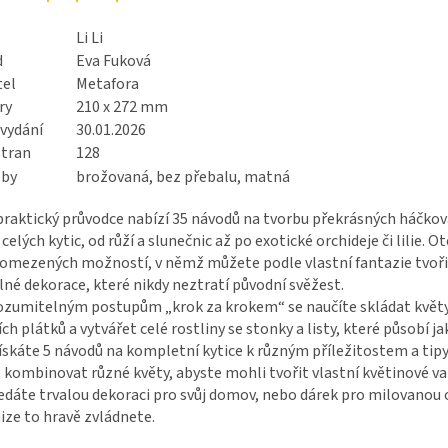
Li Li
d
Eva Fuková
tel
Metafora
ry
210 x 272 mm
vydání
30.01.2026
stran
128
zby
brožovaná, bez přebalu, matná
praktický průvodce nabízí 35 návodů na tvorbu překrásných háčko
 celých kytic, od růží a slunečnic až po exotické orchideje či lilie. 
omezených možností, v němž můžete podle vlastní fantazie tvořit
lné dekorace, které nikdy neztratí původní svěžest.
rozumitelným postupům „krok za krokem“ se naučíte skládat květy
ch plátků a vytvářet celé rostliny se stonky a listy, které působí ja
ískáte 5 návodů na kompletní kytice k různým příležitostem a tipy,
 kombinovat různé květy, abyste mohli tvořit vlastní květinové va
edáte trvalou dekoraci pro svůj domov, nebo dárek pro milovanou 
ize to hravě zvládnete.