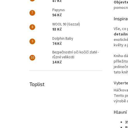
87 Kč
Objevte
pomocník
Papyrus
56 Kč
Inspir
WOOL 90 (Gazzal)
Vše, co 
93 Kč
detailn
Dolphin Baby
exotické
74 Kč
květy a 
Bezpečnostní oči kočičí zlaté -
Kniha d
různé velikosti
příležit
14 Kč
jedinečn
tato kni
Vyberte 
Toplist
Háčkovan
Tento pr
výrobě o
Hlavní
3
P