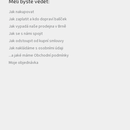
Měli byste vědět:
a
t
Jak nakupovat
í
Jak zaplatit a kdo dopraví balíček
Jak vypadá naše prodejna v Brně
Jak se s námi spojit
Jak odstoupit od kupní smlouvy
Jak nakládáme s osobními údaji
...a jaké máme Obchodní podmínky
Moje objednávka