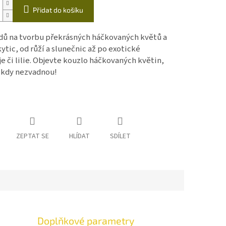
Přidat do košíku
dů na tvorbu překrásných háčkovaných květů a
ytic, od růží a slunečnic až po exotické
e či lilie. Objevte kouzlo háčkovaných květin,
ikdy nezvadnou!
ZEPTAT SE
HLÍDAT
SDÍLET
Doplňkové parametry