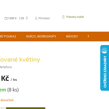
NÁKUPNÍ
Prázdný košík
CENY V:
CZK
Přihlášení
KOŠÍK
NÝ POUKAZ
KURZY, WORKSHOPY
NÁVODY
NAPIŠTE NÁM
ované květiny
etafora
 Kč
/ ks
dem
(8 ks)
 doručení