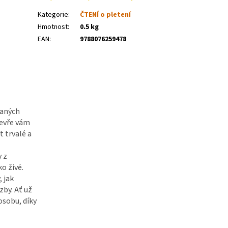
Kategorie
:
ČTENÍ o pletení
Hmotnost
:
0.5 kg
EAN
:
9788076259478
vaných
Otevře vám
 trvalé a
 z
ko živé.
 jak
zby. Ať už
osobu, díky