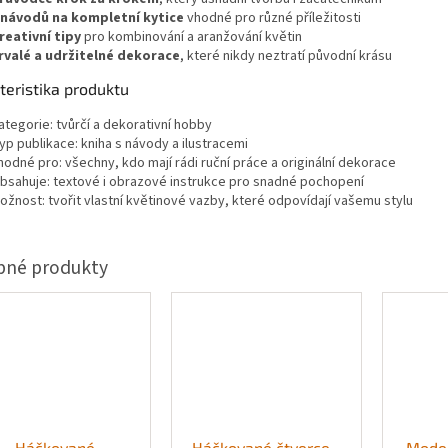
 návodů na kompletní kytice
vhodné pro různé příležitosti
reativní tipy
pro kombinování a aranžování květin
rvalé a udržitelné dekorace
, které nikdy neztratí původní krásu
teristika produktu
ategorie: tvůrčí a dekorativní hobby
yp publikace: kniha s návody a ilustracemi
hodné pro: všechny, kdo mají rádi ruční práce a originální dekorace
bsahuje: textové i obrazové instrukce pro snadné pochopení
ožnost: tvořit vlastní květinové vazby, které odpovídají vašemu stylu
Háčkované
Háčkované čtverce -
Moder