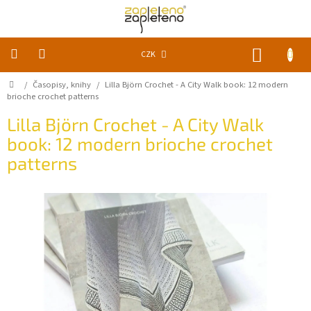
Přejít
na
obsah
NÁKUP
CZK
KOŠÍK
Domů
/
Časopisy, knihy
/
Lilla Björn Crochet - A City Walk book: 12 modern
KLUBKA
k
brioche crochet patterns
zapletení
Lilla Björn Crochet - A City Walk
book: 12 modern brioche crochet
Akce
a
patterns
slevy
Pomůcky
Doplňky
Vychytávky
Časopisy,
knihy