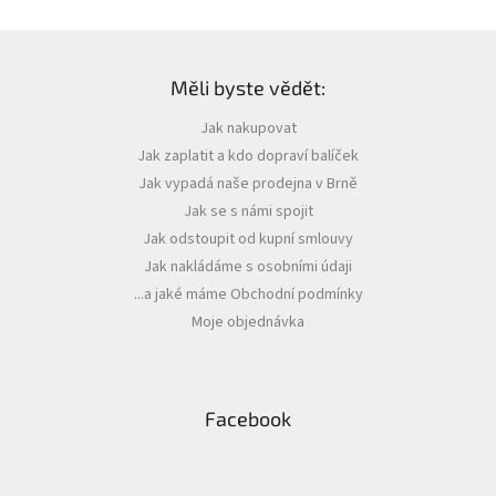
Z
á
Měli byste vědět:
p
a
Jak nakupovat
t
Jak zaplatit a kdo dopraví balíček
í
Jak vypadá naše prodejna v Brně
Jak se s námi spojit
Jak odstoupit od kupní smlouvy
Jak nakládáme s osobními údaji
...a jaké máme Obchodní podmínky
Moje objednávka
Facebook