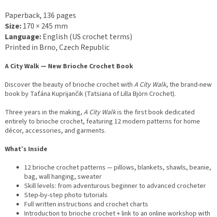
Paperback, 136 pages
Size:
170 × 245 mm
Language:
English (US crochet terms)
Printed in Brno, Czech Republic
A City Walk — New Brioche Crochet Book
Discover the beauty of brioche crochet with
A City Walk
, the brand-new
book by Taťána Kuprijančik (Tatsiana of Lilla Björn Crochet).
Three years in the making,
A City Walk
is the first book dedicated
entirely to brioche crochet, featuring 12 modern patterns for home
décor, accessories, and garments.
What’s Inside
12 brioche crochet patterns — pillows, blankets, shawls, beanie,
bag, wall hanging, sweater
Skill levels: from adventurous beginner to advanced crocheter
Step-by-step photo tutorials
Full written instructions and crochet charts
Introduction to brioche crochet + link to an online workshop with