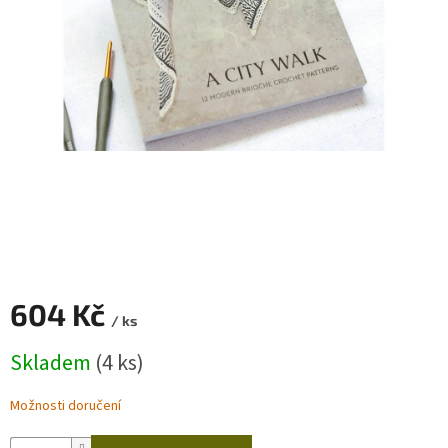
Zapletený
poukaz
Kurzy,
workshopy
Návody
Napište
nám
Provizní
systém
Měna
604 Kč
(CZK)
/ ks
Měrná
Skladem
(4 ks)
Přihlášení
cena:
Možnosti doručení