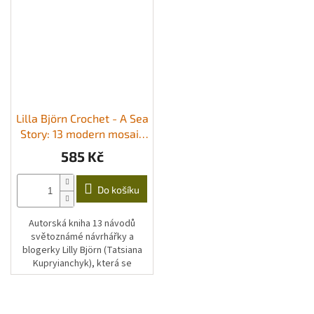
Lilla Björn Crochet - A Sea
Story: 13 modern mosaic
crochet patterns
585 Kč
Do košíku
Autorská kniha 13 návodů
světoznámé návrhářky a
blogerky Lilly Björn (Tatsiana
Kupryianchyk), která se
specializuje na mozaikové a
reliéfní háčkování. Anglicky
(US...