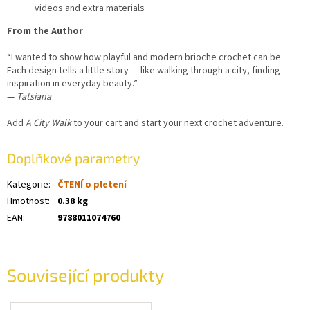
videos and extra materials
From the Author
“I wanted to show how playful and modern brioche crochet can be.
Each design tells a little story — like walking through a city, finding
inspiration in everyday beauty.”
—
Tatsiana
Add
A City Walk
to your cart and start your next crochet adventure.
Doplňkové parametry
Kategorie
:
ČTENÍ o pletení
Hmotnost
:
0.38 kg
EAN
:
9788011074760
Související produkty