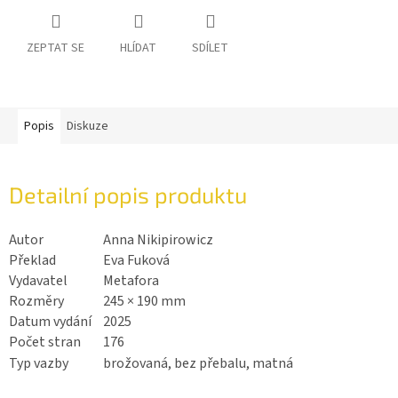
ZEPTAT SE
HLÍDAT
SDÍLET
Popis
Diskuze
Detailní popis produktu
Autor
Anna Nikipirowicz
Překlad
Eva Fuková
Vydavatel
Metafora
Rozměry
245 × 190 mm
Datum vydání
2025
Počet stran
176
Typ vazby
brožovaná, bez přebalu, matná