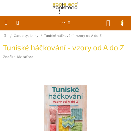
Přejít
na
obsah
NÁKUP
CZK
KOŠÍK
Domů
/
Časopisy, knihy
/
Tuniské háčkování - vzory od A do Z
KLUBKA
k
zapletení
Tuniské háčkování - vzory od A do Z
Značka:
Metafora
Akce
a
slevy
Pomůcky
Doplňky
Vychytávky
Časopisy,
knihy