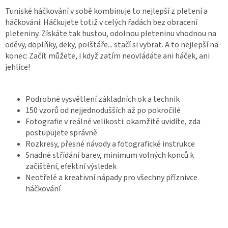
Tuniské háčkování v sobě kombinuje to nejlepší z pletení a
háčkování: Háčkujete totiž v celých řadách bez obracení
pleteniny. Získáte tak hustou, odolnou pleteninu vhodnou na
oděvy, doplňky, deky, polštáře... stačí si vybrat. A to nejlepší na
konec: Začít můžete, i když zatím neovládáte ani háček, ani
jehlice!
Podrobné vysvětlení základních ok a technik
150 vzorů od nejjednodušších až po pokročilé
Fotografie v reálné velikosti: okamžitě uvidíte, zda
postupujete správně
Rozkresy, přesné návody a fotografické instrukce
Snadné střídání barev, minimum volných konců k
začištění, efektní výsledek
Neotřelé a kreativní nápady pro všechny příznivce
háčkování