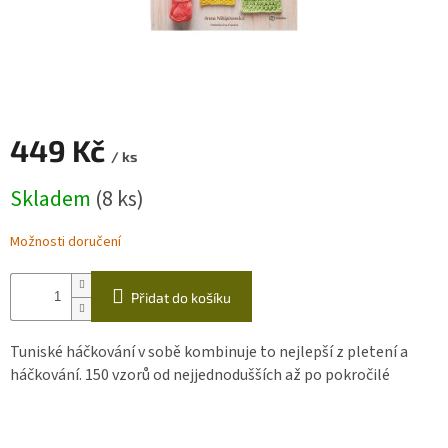
Zapletený
poukaz
Kurzy,
workshopy
449 Kč
Návody
/ ks
Měrná
Napište
Skladem
(8 ks)
cena:
nám
Možnosti doručení
Provizní
systém
Měna
Přidat do košíku
(CZK)
Tuniské háčkování v sobě kombinuje to nejlepší z pletení a
Přihlášení
háčkování. 150 vzorů od nejjednodušších až po pokročilé