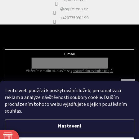
zapleteno.cz
@zapleteno.cz
+420775991199
Odebírat newsletter
E-mail
Vložením e-mailu souhlasím se
zpracováním osobních údajů.
Tento web používá k poskytování služeb, personalizaci
reklam a analýze návštěvnosti soubory cookie. Dalším
procházením tohoto webu vyjadřujete s jejich používáním
souhlas.
Nastavení
Vytvořil Shoptet
&