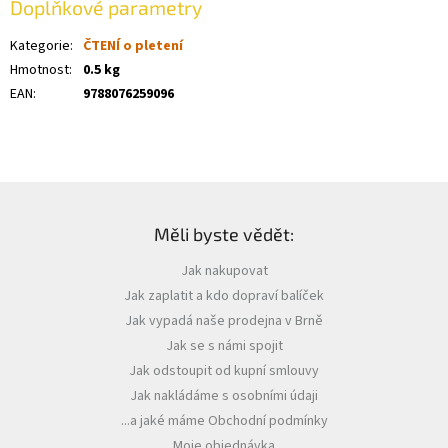
Doplňkové parametry
Kategorie
:
ČTENÍ o pletení
Hmotnost
:
0.5 kg
EAN
:
9788076259096
Z
á
Měli byste vědět:
p
a
Jak nakupovat
t
Jak zaplatit a kdo dopraví balíček
í
Jak vypadá naše prodejna v Brně
Jak se s námi spojit
Jak odstoupit od kupní smlouvy
Jak nakládáme s osobními údaji
...a jaké máme Obchodní podmínky
Moje objednávka