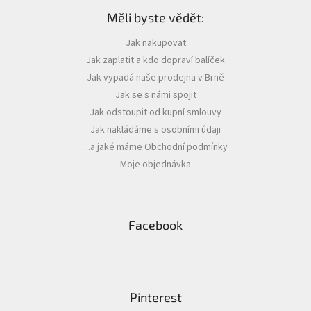
á
Měli byste vědět:
p
a
Jak nakupovat
t
Jak zaplatit a kdo dopraví balíček
í
Jak vypadá naše prodejna v Brně
Jak se s námi spojit
Jak odstoupit od kupní smlouvy
Jak nakládáme s osobními údaji
...a jaké máme Obchodní podmínky
Moje objednávka
Facebook
Pinterest