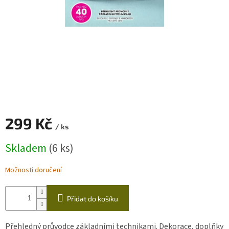
Zapletený
poukaz
Kurzy,
workshopy
Návody
Napište
nám
299 Kč
Provizní
/ ks
systém
Měrná
Skladem
(6 ks)
cena:
Měna
(CZK)
Možnosti doručení
Přihlášení
Přidat do košíku
Přehledný průvodce základními technikami. Dekorace, doplňky