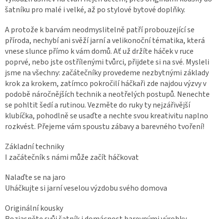
šatníku pro malé i velké, až po stylové bytové doplňky.
A protože k barvám neodmyslitelně patří probouzející se
příroda, nechybí ani svěží jarní a velikonoční tématika, která
vnese slunce přímo k vám domů. Ať už držíte háček v ruce
poprvé, nebo jste ostřílenými tvůrci, přijdete si na své. Mysleli
jsme na všechny: začátečníky provedeme nezbytnými základy
krok za krokem, zatímco pokročilí háčkaři zde najdou výzvy v
podobě náročnějších technik a neotřelých postupů. Nenechte
se pohltit šedí a rutinou. Vezměte do ruky ty nejzářivější
klubíčka, pohodlně se usaďte a nechte svou kreativitu naplno
rozkvést. Přejeme vám spoustu zábavy a barevného tvoření!
Základní techniky
I začátečník s námi může začít háčkovat
Nalaďte se na jaro
Uháčkujte si jarní veselou výzdobu svého domova
Originální kousky
Rozjasněte svůj šatník i domácnost barevnými výrobky