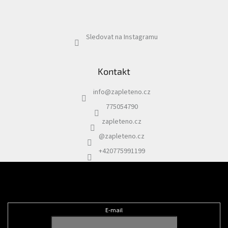
Sledovat na Instagramu
Kontakt
info
@
zapleteno.cz
775054790
zapleteno.cz
@zapleteno.cz
+420775991199
Odebírat newsletter
E-mail