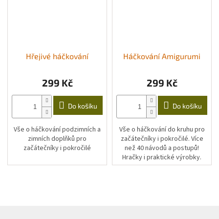
Hřejivé háčkování
Háčkování Amigurumi
299 Kč
299 Kč
Do košíku
Do košíku
Vše o háčkování podzimních a
Vše o háčkování do kruhu pro
zimních doplňků pro
začátečníky i pokročilé. Více
začátečníky i pokročilé
než 40 návodů a postupů!
Hračky i praktické výrobky.
Z