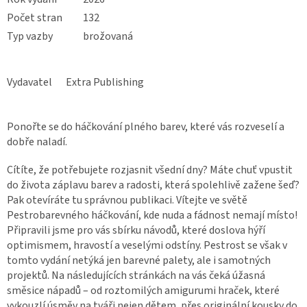
Počet stran
132
Typ vazby
brožovaná
Vydavatel
Extra Publishing
Ponořte se do háčkování plného barev, které vás rozveselí a
dobře naladí.
Cítíte, že potřebujete rozjasnit všední dny? Máte chuť vpustit
do života záplavu barev a radosti, která spolehlivě zažene šeď?
Pak otevíráte tu správnou publikaci. Vítejte ve světě
Pestrobarevného háčkování, kde nuda a fádnost nemají místo!
Připravili jsme pro vás sbírku návodů, které doslova hýří
optimismem, hravostí a veselými odstíny. Pestrost se však v
tomto vydání netýká jen barevné palety, ale i samotných
projektů. Na následujících stránkách na vás čeká úžasná
směsice nápadů – od roztomilých amigurumi hraček, které
vykouzlí úsměv na tváři nejen dětem, přes originální kousky do