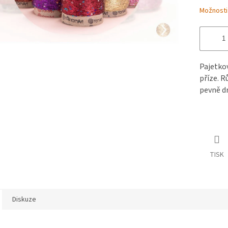
Možnosti
Pajetkov
příze. R
pevně d
TISK
Diskuze