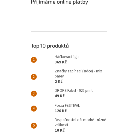
Přijímáme online platby
Top 10 produktů
Háčkovací fígle
369 Kč
Značky zapínací (srdce) - mix
barev
2 Kč
DROPS Fabel - 926 print
49 Kč
Forza FESTIVAL
126 Kč
Bezpečnostní oči modré - různé
velikosti
10 Kč