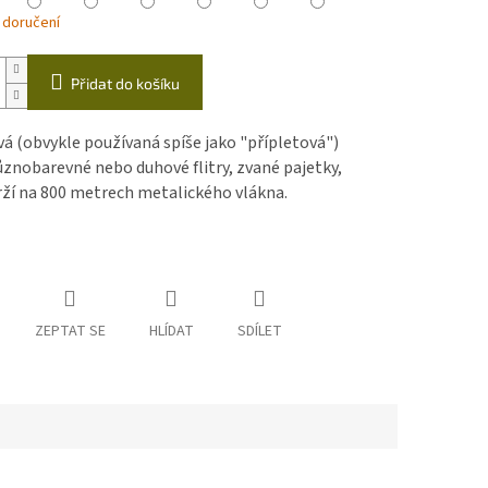
 doručení
Přidat do košíku
á (obvykle používaná spíše jako "přípletová")
ůznobarevné nebo duhové flitry, zvané pajetky,
rží na 800 metrech metalického vlákna.
ZEPTAT SE
HLÍDAT
SDÍLET