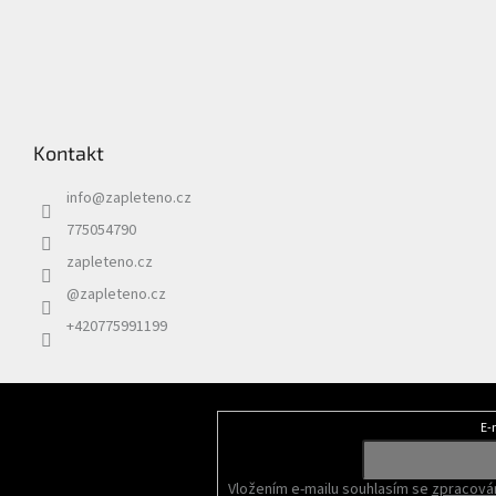
Kontakt
info
@
zapleteno.cz
775054790
zapleteno.cz
@zapleteno.cz
+420775991199
E-
Odebírat newsletter
Vložením e-mailu souhlasím se
zpracován