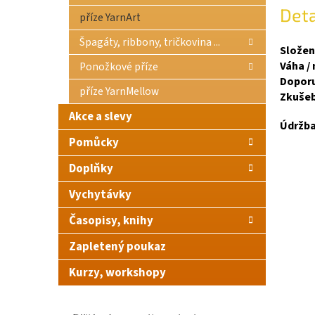
Deta
příze YarnArt
Špagáty, ribbony, tričkovina ...
Složen
Váha / 
Ponožkové příze
Doporuč
příze YarnMellow
Zkušeb
Akce a slevy
Údržba
Pomůcky
Doplňky
Vychytávky
Časopisy, knihy
Zapletený poukaz
Kurzy, workshopy