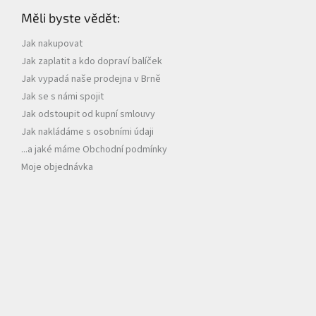
p
Měli byste vědět:
a
t
Jak nakupovat
í
Jak zaplatit a kdo dopraví balíček
Jak vypadá naše prodejna v Brně
Jak se s námi spojit
Jak odstoupit od kupní smlouvy
Jak nakládáme s osobními údaji
...a jaké máme Obchodní podmínky
Moje objednávka