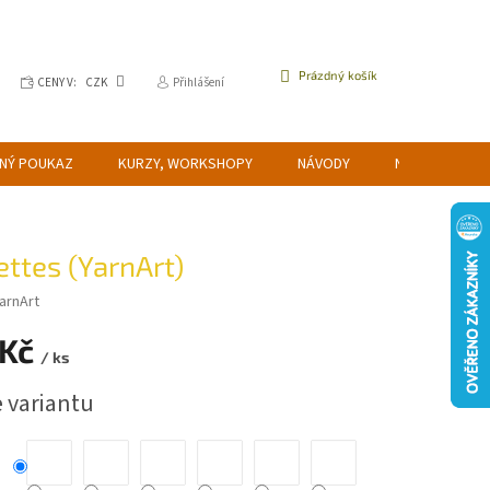
NÁKUPNÍ
Prázdný košík
CENY V:
CZK
Přihlášení
KOŠÍK
NÝ POUKAZ
KURZY, WORKSHOPY
NÁVODY
NAPIŠTE NÁM
ettes (YarnArt)
arnArt
 Kč
/ ks
e variantu