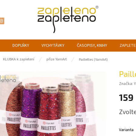
DOPLŇKY
VYCHYTÁVKY
ČASOPISY, KNIHY
ZAPLETE
ů
KLUBKA k zapletení
příze YarnArt
Paillettes (YarnArt)
Paill
Značka:
Y
159
Měrná
Zvolt
cena:
Varianta