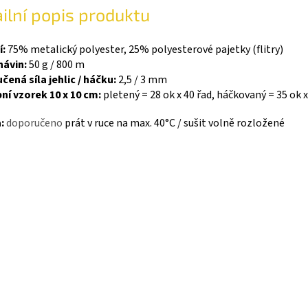
ilní popis produktu
í:
75% metalický polyester, 25% polyesterové pajetky (flitry)
návin:
50 g / 800 m
ená síla jehlic / háčku:
2,5 / 3 mm
ní vzorek 10 x 10 cm:
pletený = 28 ok x 40 řad
, háčkovaný = 35 ok x
:
doporučeno
prát v ruce na max. 40°C / sušit volně rozložené