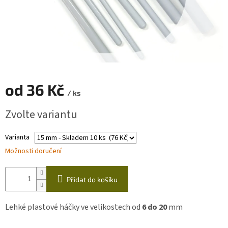
Zapletený
poukaz
Kurzy,
workshopy
Návody
od
36 Kč
/ ks
Napište
nám
Měrná
Zvolte variantu
cena:
Provizní
systém
Varianta
Možnosti doručení
Měna
(CZK)
Přidat do košíku
Přihlášení
Lehké plastové háčky ve velikostech od
6
do 20
mm