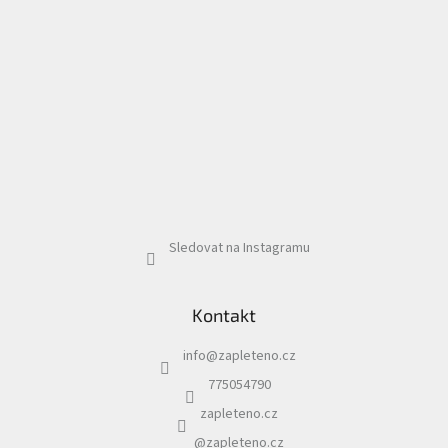
Sledovat na Instagramu
Kontakt
info
@
zapleteno.cz
775054790
zapleteno.cz
@zapleteno.cz