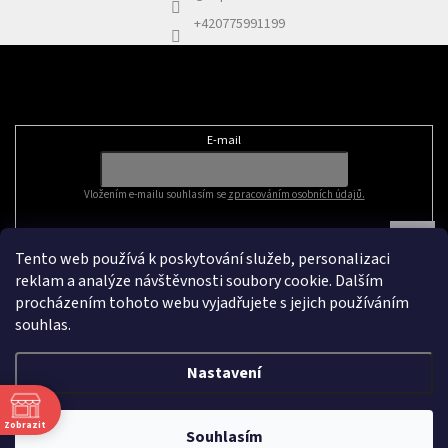
+420775991199
Odebírat newsletter
E-mail
Vložením e-mailu souhlasím se
zpracováním osobních údajů.
Tento web používá k poskytování služeb, personalizaci
reklam a analýze návštěvnosti soubory cookie. Dalším
procházením tohoto webu vyjadřujete s jejich používáním
souhlas.
Nastavení
Vytvořil Shoptet
&
Zobrazit
Souhlasím
Copyright 2026
Zapleteno
. Všechna práva vyhrazena.