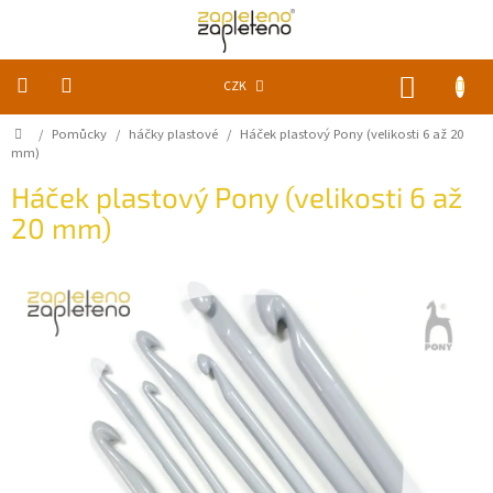
Přejít
na
obsah
NÁKUP
CZK
KOŠÍK
Domů
/
Pomůcky
/
háčky plastové
/
Háček plastový Pony (velikosti 6 až 20
KLUBKA
k
mm)
zapletení
Háček plastový Pony (velikosti 6 až
20 mm)
Akce
a
slevy
Pomůcky
Doplňky
Vychytávky
Časopisy,
knihy