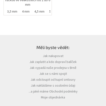
ručkou ve velikostech od 2 do 6
mm
mm
3,5 mm
4 mm
4,5 mm
5 mm
5,5 mm
Z
á
Měli byste vědět:
p
a
Jak nakupovat
t
Jak zaplatit a kdo dopraví balíček
í
Jak vypadá naše prodejna v Brně
Jak se s námi spojit
Jak odstoupit od kupní smlouvy
Jak nakládáme s osobními údaji
...a jaké máme Obchodní podmínky
Moje objednávka