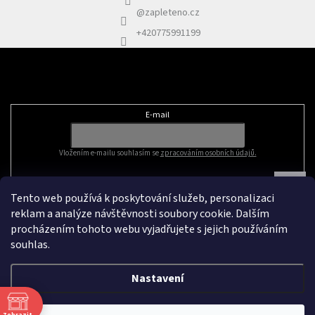
@zapleteno.cz
+420775991199
Odebírat newsletter
E-mail
Vložením e-mailu souhlasím se
zpracováním osobních údajů.
Tento web používá k poskytování služeb, personalizaci
reklam a analýze návštěvnosti soubory cookie. Dalším
procházením tohoto webu vyjadřujete s jejich používáním
souhlas.
Nastavení
Vytvořil Shoptet
&