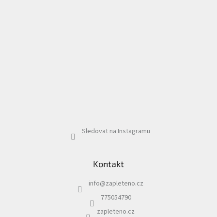
Sledovat na Instagramu
Kontakt
info
@
zapleteno.cz
775054790
zapleteno.cz