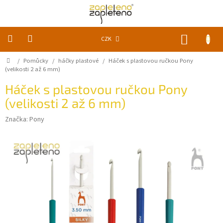
Přejít
na
obsah
NÁKUP
CZK
KOŠÍK
Domů
/
Pomůcky
/
háčky plastové
/
Háček s plastovou ručkou Pony
KLUBKA
k
(velikosti 2 až 6 mm)
zapletení
Háček s plastovou ručkou Pony
(velikosti 2 až 6 mm)
Akce
a
slevy
Značka:
Pony
Pomůcky
Doplňky
Vychytávky
Časopisy,
knihy