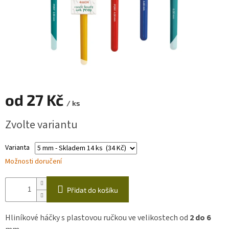
Zapletený
poukaz
Kurzy,
workshopy
Návody
od
27 Kč
Napište
/ ks
nám
Měrná
Zvolte variantu
Provizní
cena:
systém
Varianta
Měna
(CZK)
Možnosti doručení
Přihlášení
Přidat do košíku
Hliníkové háčky s plastovou ručkou ve velikostech od
2
do 6