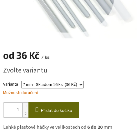
Zapletený
poukaz
Kurzy,
workshopy
Návody
od
36 Kč
/ ks
Napište
nám
Měrná
Zvolte variantu
cena:
Provizní
systém
Varianta
Možnosti doručení
Měna
(CZK)
Přidat do košíku
Přihlášení
Lehké plastové háčky ve velikostech od
6
do 20
mm