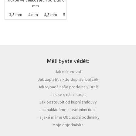
ručkou ve velikostech od 2 do 6
mm
mm
3,5 mm
4 mm
4,5 mm
5 mm
5,5 mm
Z
á
Měli byste vědět:
p
a
Jak nakupovat
t
Jak zaplatit a kdo dopraví balíček
í
Jak vypadá naše prodejna v Brně
Jak se s námi spojit
Jak odstoupit od kupní smlouvy
Jak nakládáme s osobními údaji
...a jaké máme Obchodní podmínky
Moje objednávka