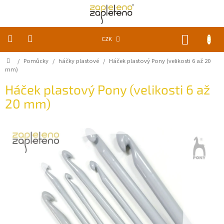
Přejít
na
obsah
NÁKUP
CZK
KOŠÍK
Domů
/
Pomůcky
/
háčky plastové
/
Háček plastový Pony (velikosti 6 až 20
KLUBKA
k
mm)
zapletení
Háček plastový Pony (velikosti 6 až
20 mm)
Akce
a
slevy
Pomůcky
Doplňky
Vychytávky
Časopisy,
knihy