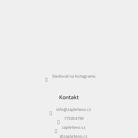
Sledovat na Instagramu
Kontakt
info
@
zapleteno.cz
775054790
zapleteno.cz
@zapleteno.cz