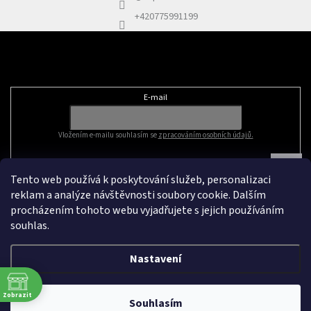
+420775991199
Odebírat newsletter
E-mail
Vložením e-mailu souhlasím se
zpracováním osobních údajů.
Tento web používá k poskytování služeb, personalizaci
reklam a analýze návštěvnosti soubory cookie. Dalším
procházením tohoto webu vyjadřujete s jejich používáním
souhlas.
Nastavení
Vytvořil Shoptet
&
Zobrazit
Souhlasím
Copyright 2026
Zapleteno
. Všechna práva vyhrazena.