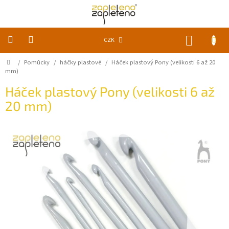
Přejít
na
obsah
NÁKUP
CZK
KOŠÍK
Domů
/
Pomůcky
/
háčky plastové
/
Háček plastový Pony (velikosti 6 až 20
KLUBKA
k
mm)
zapletení
Háček plastový Pony (velikosti 6 až
20 mm)
Akce
a
slevy
Pomůcky
Doplňky
Vychytávky
Časopisy,
knihy