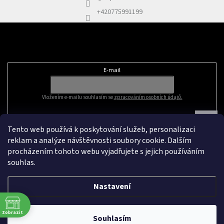
+420775991199
Odebírat newsletter
E-mail
Vložením e-mailu souhlasím se
zpracováním osobních údajů.
Tento web používá k poskytování služeb, personalizaci
reklam a analýze návštěvnosti soubory cookie. Dalším
procházením tohoto webu vyjadřujete s jejich používáním
souhlas.
Nastavení
Vytvořil Shoptet
&
Zobrazit
Souhlasím
Copyright 2026
Zapleteno
. Všechna práva vyhrazena.