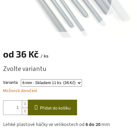
Zapletený
poukaz
Kurzy,
workshopy
Návody
od
36 Kč
/ ks
Napište
nám
Měrná
Zvolte variantu
cena:
Provizní
systém
Varianta
Možnosti doručení
Měna
(CZK)
Přidat do košíku
Přihlášení
Lehké plastové háčky ve velikostech od
6
do 20
mm