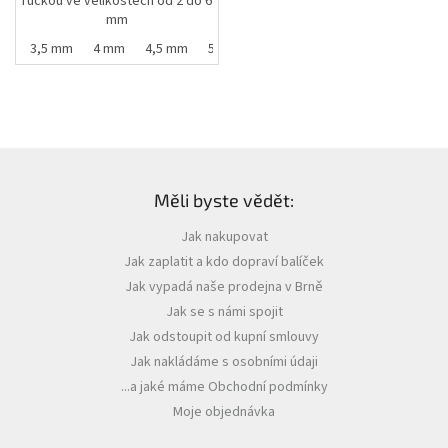
ručkou ve velikostech od 2 do 6
mm
mm
3,5 mm
4 mm
4,5 mm
5 mm
5,5 mm
Z
á
Měli byste vědět:
p
a
Jak nakupovat
t
Jak zaplatit a kdo dopraví balíček
í
Jak vypadá naše prodejna v Brně
Jak se s námi spojit
Jak odstoupit od kupní smlouvy
Jak nakládáme s osobními údaji
...a jaké máme Obchodní podmínky
Moje objednávka