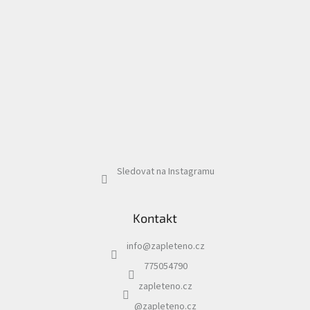
Sledovat na Instagramu
Kontakt
info
@
zapleteno.cz
775054790
zapleteno.cz
@zapleteno.cz