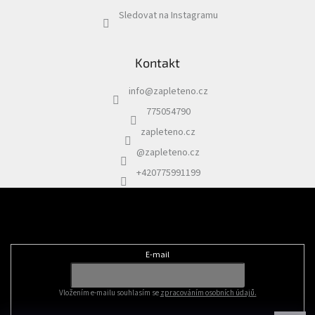
Sledovat na Instagramu
Kontakt
info
@
zapleteno.cz
775054790
zapleteno.cz
@zapleteno.cz
+420775991199
Odebírat newsletter
E-mail
Vložením e-mailu souhlasím se
zpracováním osobních údajů.