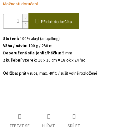
Možnosti doručení
Přidat do košíku
Složení:
100% akryl (antipilling)
Váha / návin:
100 g / 250 m
Doporučená síla jehlic/háčku:
5 mm
Zkušební vzorek:
10 x 10 cm = 18 ok x 24 řad
Údržba:
prát v ruce, max. 40°C / sušit volně rozložené
ZEPTAT SE
HLÍDAT
SDÍLET