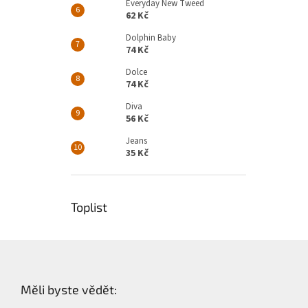
Everyday New Tweed
62 Kč
Dolphin Baby
74 Kč
Dolce
74 Kč
Diva
56 Kč
Jeans
35 Kč
Toplist
Z
á
p
Měli byste vědět:
a
t