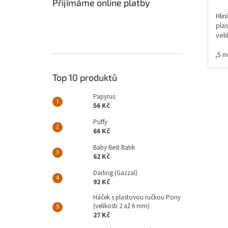
Přijímáme online platby
Hlin
pla
vel
2 mm
2,5 mm
3 mm
3,5 
Top 10 produktů
Papyrus
56 Kč
Puffy
66 Kč
Baby Best Batik
62 Kč
Darling (Gazzal)
92 Kč
Háček s plastovou ručkou Pony
(velikosti 2 až 6 mm)
27 Kč