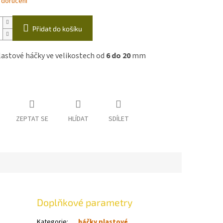
 doručení
Přidat do košíku
lastové háčky ve velikostech od
6
do 20
mm
ZEPTAT SE
HLÍDAT
SDÍLET
Doplňkové parametry
Kategorie
:
háčky plastové