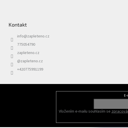
Kontakt
info
@
zapleteno.cz
775054790
zapleteno.cz
@zapleteno.cz
+420775991199
E-
Odebírat newsletter
Vložením e-mailu souhlasím se
zpracován