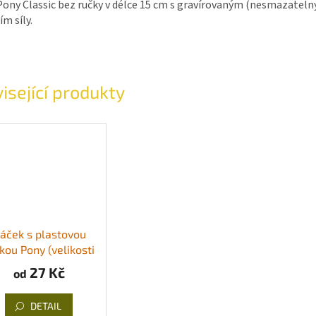
ony Classic bez ručky v délce 15 cm s gravírovaným (nesmazatel
m síly.
isející produkty
áček s plastovou
kou Pony (velikosti
2 až 6 mm)
27 Kč
od
DETAIL