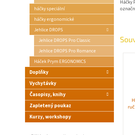
Háčky P
označní
háčky speciální
háčky ergonomické
Jehlice DROPS
Souv
Jehlice DROPS Pro Classic
Jehlice DROPS Pro Romance
Háček Prym ERGONOMICS
Doplňky
Vychytávky
Časopisy, knihy
H
Zapletený poukaz
ruč
Kurzy, workshopy