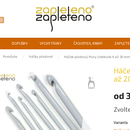
DOPLŇKY
VYCHYTÁVKY
ČASOPISY, KNIHY
ZAPLETE
ů
Pomůcky
háčky plastové
Háček plastový Pony (velikosti 6 až 20 mm
Háče
až 2
od
Měrná
Zvolt
cena:
Varianta