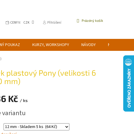
NÁKUPNÍ
Prázdný košík
CENY V:
CZK
Přihlášení
KOŠÍK
NÝ POUKAZ
KURZY, WORKSHOPY
NÁVODY
NAPIŠTE NÁM
)
k plastový Pony (velikosti 6
0 mm)
36 Kč
/ ks
e variantu