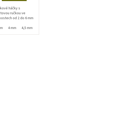
íkové háčky s
stovou ručkou ve
ikostech od 2 do 6 mm
mm
4 mm
4,5 mm
5 mm
5,5 mm