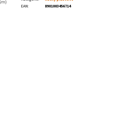
ným)
EAN
:
8901003456714