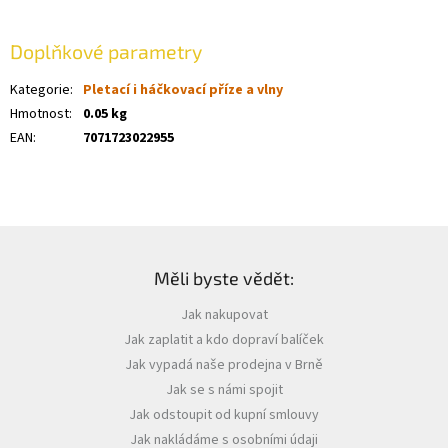
Doplňkové parametry
Kategorie
:
Pletací i háčkovací příze a vlny
Hmotnost
:
0.05 kg
EAN
:
7071723022955
Z
á
Měli byste vědět:
p
a
Jak nakupovat
t
Jak zaplatit a kdo dopraví balíček
í
Jak vypadá naše prodejna v Brně
Jak se s námi spojit
Jak odstoupit od kupní smlouvy
Jak nakládáme s osobními údaji