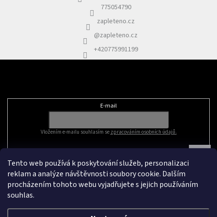
775054790
zapleteno.cz
@zapleteno.cz
+420775991199
Odebírat newsletter
E-mail
Vložením e-mailu souhlasím se
zpracováním osobních údajů.
Tento web používá k poskytování služeb, personalizaci
reklam a analýze návštěvnosti soubory cookie. Dalším
procházením tohoto webu vyjadřujete s jejich používáním
souhlas.