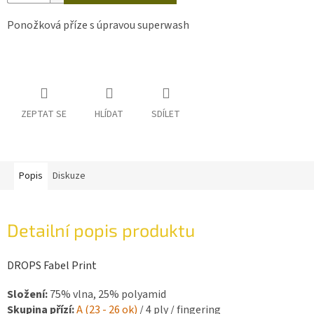
Ponožková příze s úpravou superwash
ZEPTAT SE
HLÍDAT
SDÍLET
Popis
Diskuze
Detailní popis produktu
DROPS Fabel Print
Složení:
75% vlna, 25% polyamid
Skupina přízí:
A (23 - 26 ok
)
/ 4 ply / fingering