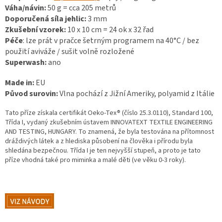
Váha/návin:
50 g = cca 205 metrů
Doporučená síla jehlic:
3 mm
Zkušební vzorek:
10 x 10 cm = 24 ok x 32 řad
Péče
: lze prát v pračce šetrným programem na 40°C / bez
použití aviváže / sušit volně rozložené
Superwash:
ano
Made in:
EU
Původ surovin:
Vlna pochází z Jižní Ameriky, polyamid z Itálie
Tato příze získala certifikát Oeko-Tex® (číslo 25.3.0110), Standard 100,
Třída I, vydaný zkušebním ústavem INNOVATEXT TEXTILE ENGINEERING
AND TESTING, HUNGARY. To znamená, že byla testována na přítomnost
dráždivých látek a z hlediska působení na člověka i přírodu byla
shledána bezpečnou. Třída I je ten nejvyšší stupeň, a proto je tato
příze vhodná také pro miminka a malé děti (ve věku 0-3 roky).