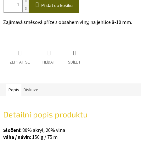
Přidat do košíku
Zajímavá směsová příze s obsahem vlny, na jehlice 8-10 mm.
ZEPTAT SE
HLÍDAT
SDÍLET
Popis
Diskuze
Detailní popis produktu
Složení:
80% akryl, 20% vlna
Váha / návin:
150 g / 75 m