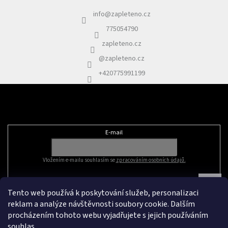
info
@
zapleteno.cz
775054790
zapleteno.cz
@zapleteno.cz
+420775991199
Odebírat newsletter
E-mail
Vložením e-mailu souhlasím se
zpracováním osobních údajů.
Tento web používá k poskytování služeb, personalizaci
reklam a analýze návštěvnosti soubory cookie. Dalším
procházením tohoto webu vyjadřujete s jejich používáním
souhlas.