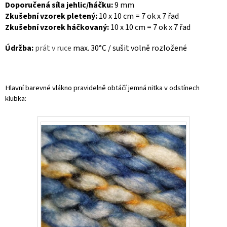
Doporučená síla jehlic/háčku:
9 mm
Zkušební vzorek pletený:
10 x 10 cm = 7 ok x 7 řad
Zkušební vzorek háčkovaný:
10 x 10 cm = 7 ok x 7 řad
Údržba:
prát v ruce
max. 30°C / sušit volně rozložené
Hlavní barevné vlákno pravidelně obtáčí jemná nitka v odstínech
klubka: