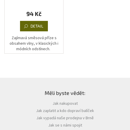
94 Kč
DETAIL
Zajímavá směsová příze s
obsahem vlny, v klasických i
módních odstínech.
Z
á
Měli byste vědět:
p
a
Jak nakupovat
t
Jak zaplatit a kdo dopraví balíček
í
Jak vypadá naše prodejna v Brně
Jak se s námi spojit