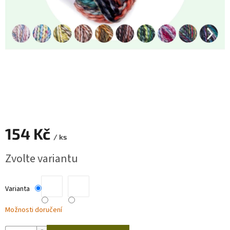
Zapletený
poukaz
Kurzy,
workshopy
Návody
Napište
nám
Provizní
154 Kč
systém
/ ks
Měrná
Měna
Zvolte variantu
(CZK)
cena:
Přihlášení
Varianta
Možnosti doručení