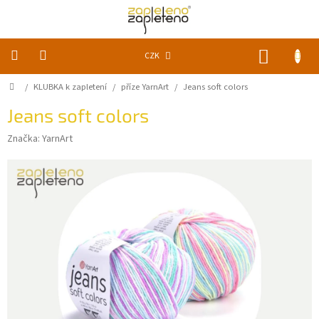
Přejít
na
obsah
NÁKUP
CZK
KOŠÍK
Domů
/
KLUBKA k zapletení
/
příze YarnArt
/
Jeans soft colors
KLUBKA
k
zapletení
Jeans soft colors
Značka:
YarnArt
Akce
a
slevy
Pomůcky
Doplňky
Vychytávky
Časopisy,
knihy