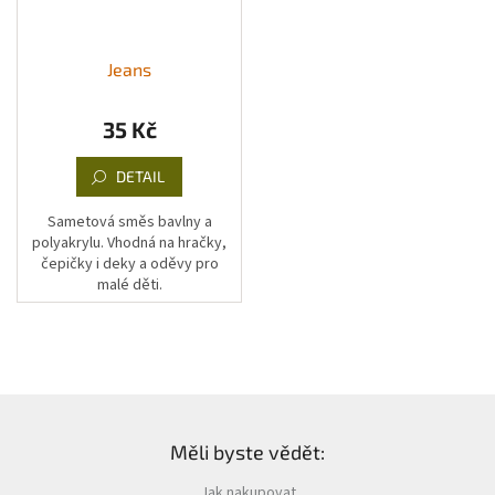
Jeans
35 Kč
DETAIL
Sametová směs bavlny a
polyakrylu. Vhodná na hračky,
čepičky i deky a oděvy pro
malé děti.
Z
á
Měli byste vědět:
p
a
Jak nakupovat