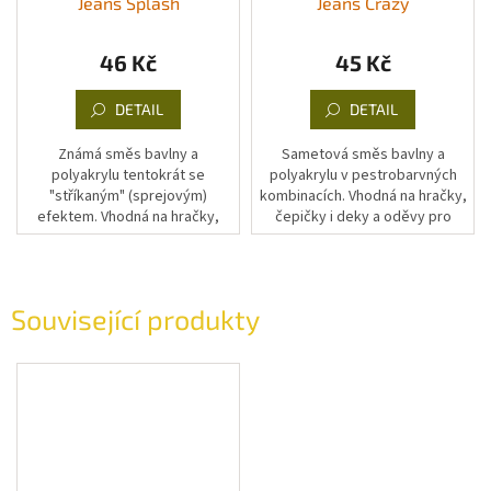
Jeans Splash
Jeans Crazy
46 Kč
45 Kč
DETAIL
DETAIL
Známá směs bavlny a
Sametová směs bavlny a
polyakrylu tentokrát se
polyakrylu v pestrobarvných
"stříkaným" (sprejovým)
kombinacích. Vhodná na hračky,
efektem. Vhodná na hračky,
čepičky i deky a oděvy pro
čepičky i deky a oděvy pro
malé děti.
malé děti.
Související produkty