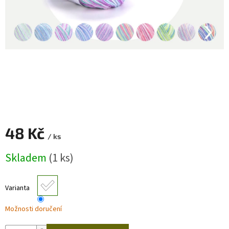
Zapletený
poukaz
Kurzy,
workshopy
Návody
Napište
nám
Provizní
48 Kč
systém
/ ks
Měrná
Měna
Skladem
(1 ks)
(CZK)
cena:
Přihlášení
Varianta
Možnosti doručení