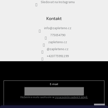
Sledovat na Instagramu
Kontakt
info
@
zapleteno.cz
775054790
zapleteno.cz
@zapleteno.cz
+420775991199
Odebírat newsletter
E-mail
Vložením e-mailu souhlasím se
zpracováním osobních údajů.