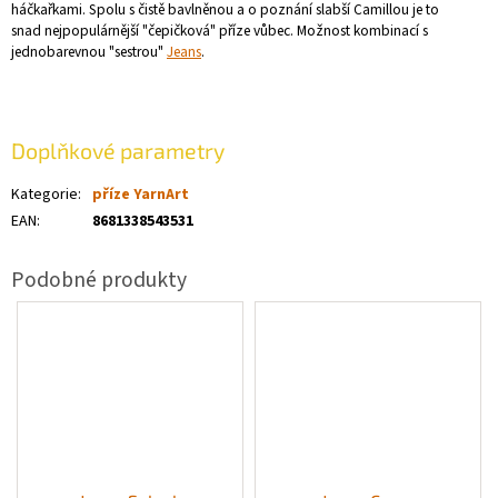
háčkařkami. Spolu s čistě bavlněnou a o poznání slabší Camillou je to
snad nejpopulárnější "čepičková" příze vůbec. Možnost kombinací s
jednobarevnou "sestrou"
Jeans
.
Doplňkové parametry
Kategorie
:
příze YarnArt
EAN
:
8681338543531