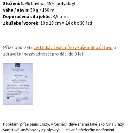
Složení:
55% bavlna, 45% polyakryl
Váha / návin:
50 g / 160 m
Doporučená síla jehlic:
3,5 mm
Zkušební vzorek:
10 x 10 cm = 24 ok x 30 řad
Příze obdržela
certifikát textilního zkušebního ústavu
o
zdravotní nezávadnosti pro děti do 3 let:
Populární příze Jeans Crazy, v Čechách dříve známá také jako Gina Crazy.
Sametová směs bavlny a polyakrylu, uctívaná především nadšenými