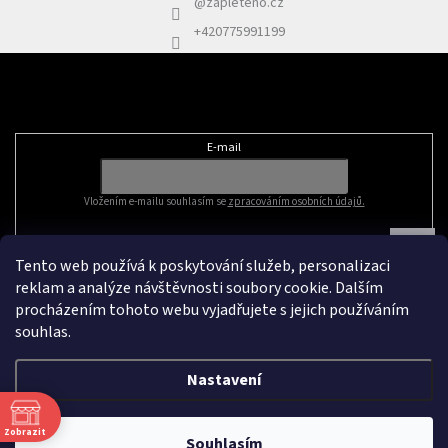
@zapleteno.cz
+420775991199
Odebírat newsletter
E-mail
Vložením e-mailu souhlasím se
zpracováním osobních údajů.
Tento web používá k poskytování služeb, personalizaci
reklam a analýze návštěvnosti soubory cookie. Dalším
procházením tohoto webu vyjadřujete s jejich používáním
souhlas.
Nastavení
Vytvořil Shoptet
&
Zobrazit
Souhlasím