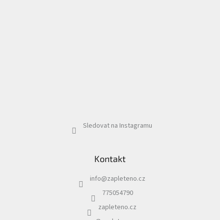
Sledovat na Instagramu
Kontakt
info
@
zapleteno.cz
775054790
zapleteno.cz