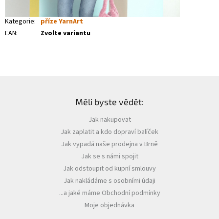
Kategorie
:
příze YarnArt
EAN
:
Zvolte variantu
Z
á
Měli byste vědět:
p
a
Jak nakupovat
t
Jak zaplatit a kdo dopraví balíček
í
Jak vypadá naše prodejna v Brně
Jak se s námi spojit
Jak odstoupit od kupní smlouvy
Jak nakládáme s osobními údaji
...a jaké máme Obchodní podmínky
Moje objednávka