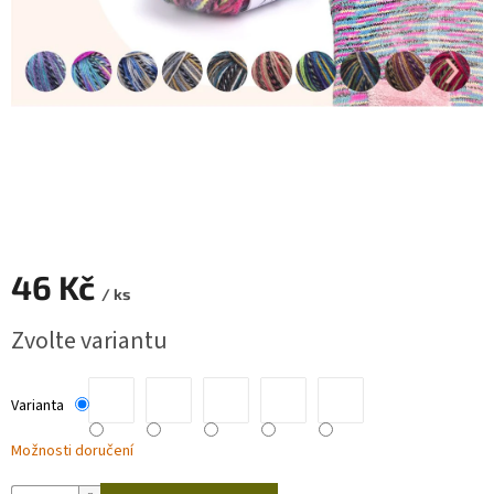
Zapletený
poukaz
Kurzy,
workshopy
Návody
Napište
nám
Provizní
46 Kč
systém
/ ks
Měrná
Měna
Zvolte variantu
(CZK)
cena:
Přihlášení
Varianta
Možnosti doručení