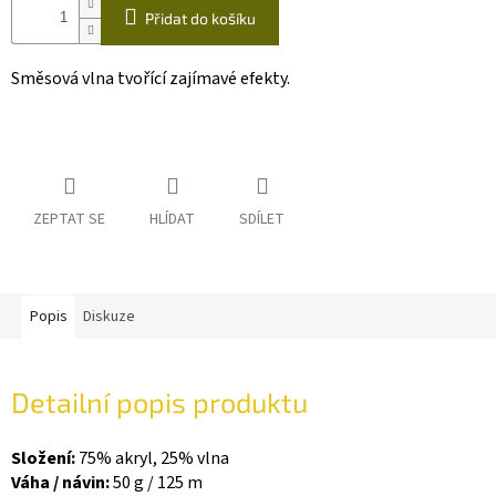
Přidat do košíku
Směsová vlna tvořící zajímavé efekty.
ZEPTAT SE
HLÍDAT
SDÍLET
Popis
Diskuze
Detailní popis produktu
Složení:
75% akryl, 25% vlna
Váha / návin:
50 g / 125 m