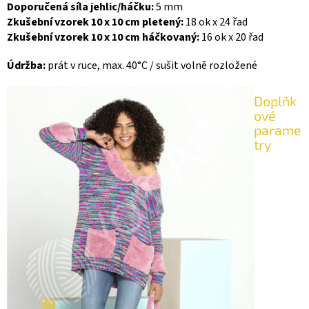
Doporučená síla jehlic/háčku:
5 mm
Zkušební vzorek 10 x 10 cm pletený:
18 ok x 24 řad
Zkušební vzorek 10 x 10 cm háčkovaný:
16 ok x 20 řad
Údržba:
prát v ruce, max. 40°C / sušit volně rozložené
Doplňk
ové
parame
try