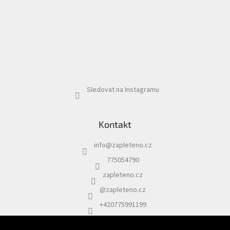
Sledovat na Instagramu
Kontakt
info
@
zapleteno.cz
775054790
zapleteno.cz
@zapleteno.cz
+420775991199