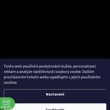
Odebírat newsletter
Vložte svůj e-mail a my vám budeme zasílat informace o nových
produktech na našem e-shopu.
E-mail
Vložením e-mailu souhlasím se
zpracováním osobních údajů.
PŘIHLÁSIT SE
Tento web používá k poskytování služeb, personalizaci
reklam a analýze návštěvnosti soubory cookie. Dalším
procházením tohoto webu vyjadřujete s jejich používáním
souhlas.
Nastavení
Vytvořil Shoptet
&
Zobrazit