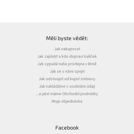
Z
á
Měli byste vědět:
p
a
Jak nakupovat
t
Jak zaplatit a kdo dopraví balíček
í
Jak vypadá naše prodejna v Brně
Jak se s námi spojit
Jak odstoupit od kupní smlouvy
Jak nakládáme s osobními údaji
...a jaké máme Obchodní podmínky
Moje objednávka
Facebook