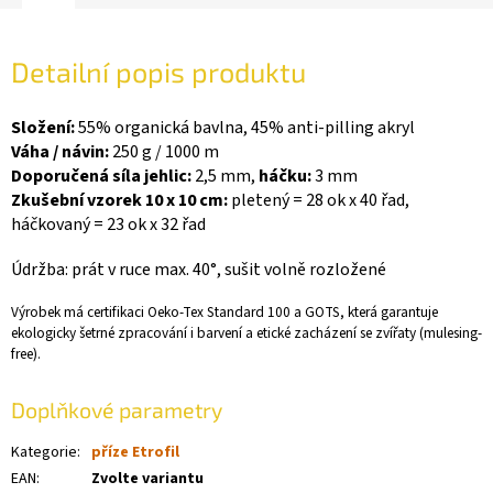
Detailní popis produktu
Složení:
55% organická bavlna, 45% anti-pilling akryl
Váha / návin:
250 g / 1000 m
Doporučená síla jehlic:
2,5 mm,
háčku:
3 mm
Zkušební vzorek 10 x 10 cm:
pletený = 28 ok x 40 řad,
háčkovaný = 23 ok x 32 řad
Údržba: prát v ruce max. 40°, sušit volně rozložené
Výrobek má certifikaci Oeko-Tex Standard 100 a GOTS, která garantuje
ekologicky šetrné zpracování i barvení a etické zacházení se zvířaty (mulesing-
free).
Doplňkové parametry
Kategorie
:
příze Etrofil
EAN
:
Zvolte variantu