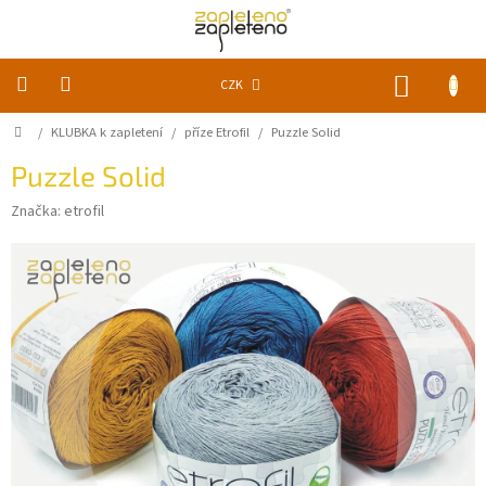
Přejít
na
obsah
NÁKUP
CZK
KOŠÍK
Domů
/
KLUBKA k zapletení
/
příze Etrofil
/
Puzzle Solid
KLUBKA
k
zapletení
Puzzle Solid
Značka:
etrofil
Akce
a
slevy
Pomůcky
Doplňky
Vychytávky
Časopisy,
knihy