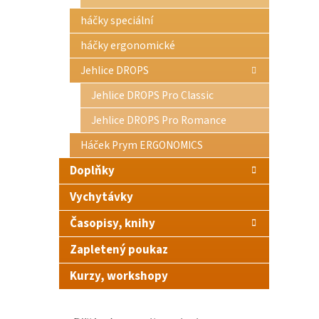
háčky speciální
háčky ergonomické
Jehlice DROPS
Jehlice DROPS Pro Classic
Jehlice DROPS Pro Romance
Háček Prym ERGONOMICS
Doplňky
Vychytávky
Časopisy, knihy
Zapletený poukaz
Kurzy, workshopy