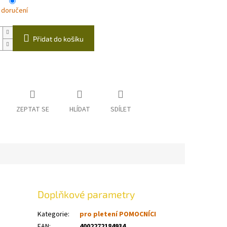
 doručení
Přidat do košíku
ZEPTAT SE
HLÍDAT
SDÍLET
Doplňkové parametry
Kategorie
:
pro pletení POMOCNÍCI
EAN
:
4002272184934