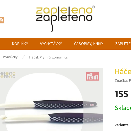
DOPLŇKY
VYCHYTÁVKY
ČASOPISY, KNIHY
ZAPLETE
ů
Pomůcky
Háček Prym Ergonomics
Háče
Značka:
155
Měrná
Skla
cena:
Varianta