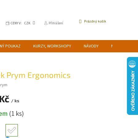
NÁKUPNÍ
Prázdný košík
CENY V:
CZK
Přihlášení
KOŠÍK
NÝ POUKAZ
KURZY, WORKSHOPY
NÁVODY
NAPIŠTE NÁM
k Prym Ergonomics
Prym
 Kč
/ ks
dem
(1 ks)