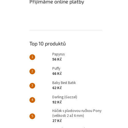
Přijímáme online platby
Top 10 produktů
Papyrus
56 Kč
Puffy
66 Kč
Baby Best Batik
62 Kč
Darling (Gazzal)
92 Kč
Háček s plastovou ručkou Pony
(velikosti 2 až 6 mm)
27 Kč