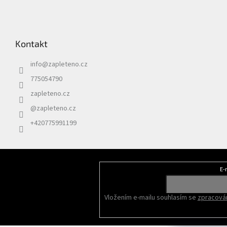
Kontakt
info
@
zapleteno.cz
775054790
zapleteno.cz
@zapleteno.cz
+420775991199
E-
Odebírat newsletter
Vložením e-mailu souhlasím se
zpracován