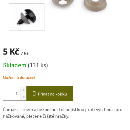
Zapletený
poukaz
Kurzy,
workshopy
Návody
5 Kč
/ ks
Napište
nám
Měrná
Skladem
(131 ks)
cena:
Provizní
systém
Možnosti doručení
Měna
(CZK)
Přidat do košíku
Přihlášení
Čumák s trnem a bezpečnostní pojistkou proti vytrhnutí pro
háčkované, pletené či šité hračky.