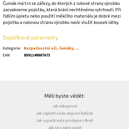
Čumák má trn se zářezy, do kterých z rubové strany výrobku
zacvakneme pojistku, která brání nechtěnému vytrhnutí. Při
řidším úpletu nebo použití měkčího materiálu je dobré mezi
pojistku a rubovou stranu výrobku navíc vložit kousek látky.
Doplňkové parametry
Kategorie
:
Bezpečnostní oči, čumáky, ...
EAN
:
8591149887673
Z
á
Měli byste vědět:
p
a
Jak nakupovat
t
Jak zaplatit a kdo dopraví balíček
í
Jak vypadá naše prodejna v Brně
Jak se s námi spojit