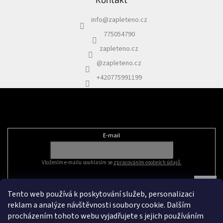
info
@
zapleteno.cz
775054790
zapleteno.cz
@zapleteno.cz
+420775991199
Odebírat newsletter
E-mail
Vložením e-mailu souhlasím se
zpracováním osobních údajů.
Tento web používá k poskytování služeb, personalizaci
reklam a analýze návštěvnosti soubory cookie. Dalším
procházením tohoto webu vyjadřujete s jejich používáním