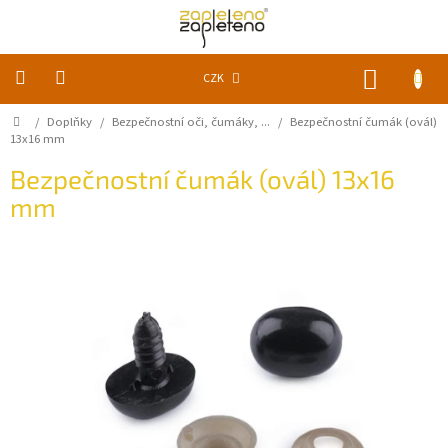
Přejít
na
obsah
NÁKUP
CZK
KOŠÍK
Domů
/
Doplňky
/
Bezpečnostní oči, čumáky, ...
/
Bezpečnostní čumák (ovál)
KLUBKA
k
13x16 mm
zapletení
Bezpečnostní čumák (ovál) 13x16
mm
Akce
a
slevy
Pomůcky
Doplňky
Vychytávky
Časopisy,
knihy