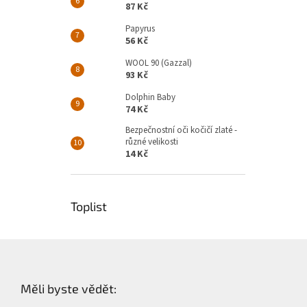
87 Kč
Papyrus
56 Kč
WOOL 90 (Gazzal)
93 Kč
Dolphin Baby
74 Kč
Bezpečnostní oči kočičí zlaté -
různé velikosti
14 Kč
Toplist
Z
á
p
Měli byste vědět:
a
t