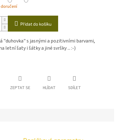
 doručení
Přidat do košíku
 "duhovka" s jasnými a pozitivními barvami,
 letní šaty i šátky a jiné svršky ... :-)
ZEPTAT SE
HLÍDAT
SDÍLET