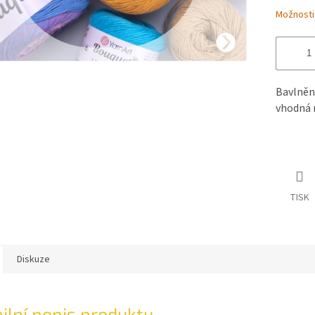
Možnosti
Bavlněná
vhodná na
TISK
Diskuze
ilní popis produktu