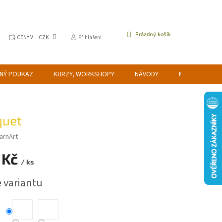
NÁKUPNÍ
Prázdný košík
CENY V:
CZK
Přihlášení
KOŠÍK
NÝ POUKAZ
KURZY, WORKSHOPY
NÁVODY
NAPIŠTE NÁM
quet
arnArt
 Kč
/ ks
e variantu