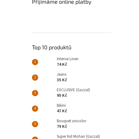
Přijímáme online platby
Top 10 produktů
Intense Linen
74 Kč
Jeans
35 Kč
EXCLUSIVE (Gazzal)
95 Kč
Bikini
47 Kč
Bouquet unicolor
79 Kč
Super Kid Mohair (Gazzal)