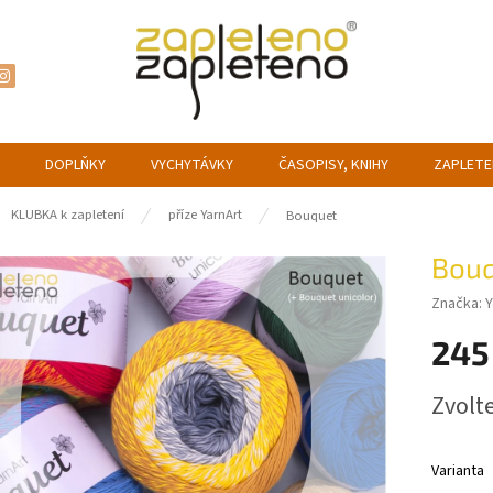
DOPLŇKY
VYCHYTÁVKY
ČASOPISY, KNIHY
ZAPLETE
ů
KLUBKA k zapletení
příze YarnArt
Bouquet
Bou
Značka:
Y
245
Měrná
Zvolt
cena:
Varianta