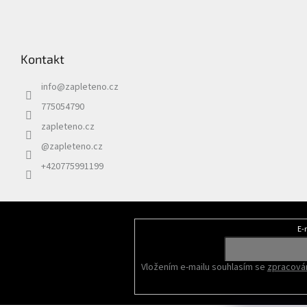
Kontakt
info
@
zapleteno.cz
775054790
zapleteno.cz
@zapleteno.cz
+420775991199
E-
Odebírat newsletter
Vložením e-mailu souhlasím se
zpracován