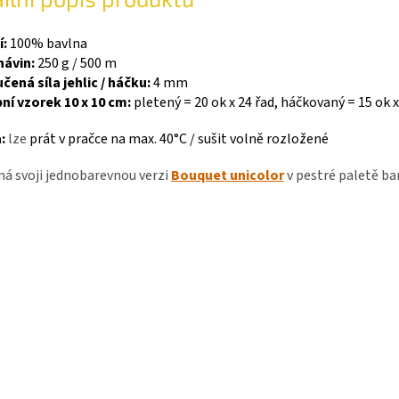
í:
100% bavlna
návin:
250 g / 500 m
ená síla jehlic / háčku:
4 mm
ní vzorek 10 x 10 cm:
pletený = 20 ok x 24 řad
, háčkovaný = 15 ok x
:
lze
prát v pračce na max. 40°C / sušit volně rozložené
á svoji jednobarevnou verzi
Bouquet unicolor
v pestré paletě ba