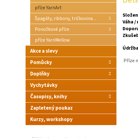
příze YarnArt
Složen
Špagáty, ribbony, tričkovina ...
Váha / 
Doporuč
Ponožkové příze
Zkušeb
příze YarnMellow
Údržba
Akce a slevy
Příze m
Pomůcky
Doplňky
Vychytávky
Časopisy, knihy
Zapletený poukaz
Kurzy, workshopy