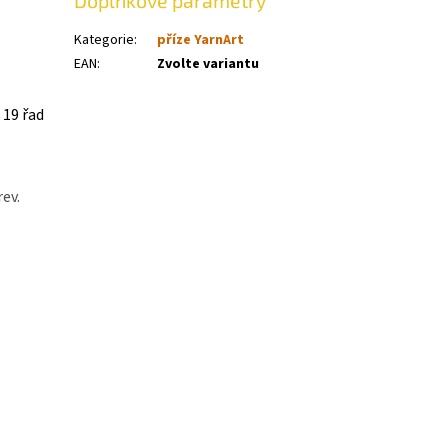
Doplňkové parametry
Kategorie
:
příze YarnArt
EAN
:
Zvolte variantu
 19 řad
rev.